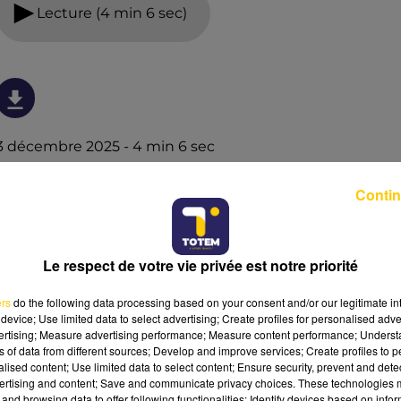
Lecture (4 min 6 sec)
3 décembre 2025 - 4 min 6 sec
L'INFO DE LA LOZÈRE DU 03/12/25 À 07H00
Contin
L'info de la Lozère
Le respect de votre vie privée est notre priorité
ers
do the following data processing based on your consent and/or our legitimate int
device; Use limited data to select advertising; Create profiles for personalised adver
vertising; Measure advertising performance; Measure content performance; Unders
ns of data from different sources; Develop and improve services; Create profiles to 
alised content; Use limited data to select content; Ensure security, prevent and detect
ertising and content; Save and communicate privacy choices. These technologies
and browsing data to offer following functionalities: Identify devices based on infor