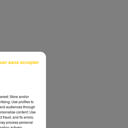
uer sans accepter
erest: Store and/or
tising; Use profiles to
tand audiences through
personalise content; Use
 fraud, and fix errors;
 may process personal
mation actively