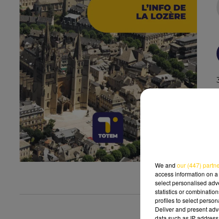
We and
our (447) partn
access information on a 
select personalised ad
statistics or combinatio
profiles to select person
Deliver and present adv
data such as IP address 