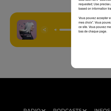
requested; Use precise g
based on information tra
Vous pouvez accepter en 
mes choix". Vous pouvez
ce site. Vous pouvez met
Peu Im
bas de chaque page.
ZAZ
RADIO
PODCASTS
INFOS