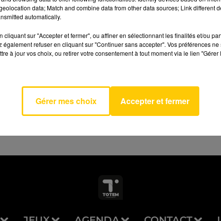
eolocation data; Match and combine data from other data sources; Link different de
nsmitted automatically.
cliquant sur "Accepter et fermer", ou affiner en sélectionnant les finalités et/ou pa
 également refuser en cliquant sur "Continuer sans accepter". Vos préférences ne 
tre à jour vos choix, ou retirer votre consentement à tout moment via le lien "Gérer 
AVEYRON NORD
porte
IE
Gérer mes choix
Accepter et fermer
JEUX
AGENDA
CONTACT