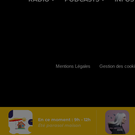
Mentions Légales
Gestion des cook
En ce moment :
9
h -
12
h
Été parasol maison