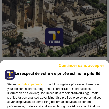
Continuer sans accepter
Le respect de votre vie privée est notre priorité
We and
our (447) partners
do the following data processing based on
Lecture (4 min 6 sec)
your consent and/or our legitimate interest: Store and/or access
information on a device; Use limited data to select advertising; Create
profiles for personalised advertising; Use profiles to select personalised
advertising; Measure advertising performance; Measure content
performance; Understand audiences through statistics or combinations