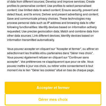
of data from different sources; Develop and improve services; Create
profiles to personalise content; Use profiles to select personalised
content; Use limited data to select content; Ensure security, prevent and
3 décembre 2025 - 4 min 6 sec
detect fraud, and fix errors; Deliver and present advertising and content;
Save and communicate privacy choices. These technologies may
L'INFO DE LA LOZÈRE DU 03/12/25 À
process personal data such as IP address and browsing data to offer
06H29
following functionalities: Identify devices based on information actively
requested; Use precise geolocation data; Match and combine data from
L'info de la Lozère
other data sources; Link different devices; Identify devices based on
information transmitted automatically.
Vous pouvez accepter en cliquant sur "Accepter et fermer", ou affiner en
sélectionnant les finalités et/ou partenaires dans "Gérer mes choix".
Vous pouvez également refuser en cliquant sur "Continuer sans
accepter". Vos préférences ne s'appliqueront que pour ce site. Vous
pouvez mettre à jour vos choix, ou retirer votre consentement à tout
AVEYRON NORD
moment via le lien "Gérer les cookies" situé en bas de chaque page.
You Don’t Fool Me
QUEEN
Accepter et fermer
Gérer mes choix