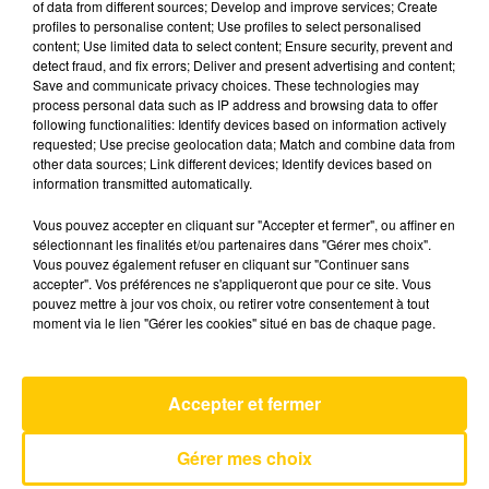
of data from different sources; Develop and improve services; Create
profiles to personalise content; Use profiles to select personalised
content; Use limited data to select content; Ensure security, prevent and
3 mai 2025 - 4 min 53 sec
detect fraud, and fix errors; Deliver and present advertising and content;
Save and communicate privacy choices. These technologies may
L'INFO DE LA LOZÈRE DU 03/05/25 À
process personal data such as IP address and browsing data to offer
07H00
following functionalities: Identify devices based on information actively
requested; Use precise geolocation data; Match and combine data from
L'info de la Lozère
other data sources; Link different devices; Identify devices based on
information transmitted automatically.
Vous pouvez accepter en cliquant sur "Accepter et fermer", ou affiner en
sélectionnant les finalités et/ou partenaires dans "Gérer mes choix".
Vous pouvez également refuser en cliquant sur "Continuer sans
accepter". Vos préférences ne s'appliqueront que pour ce site. Vous
pouvez mettre à jour vos choix, ou retirer votre consentement à tout
AVEYRON NORD
moment via le lien "Gérer les cookies" situé en bas de chaque page.
Je T'aimais, Je T'aime, Je T'aimerai
FRANCIS CABREL
Accepter et fermer
Gérer mes choix