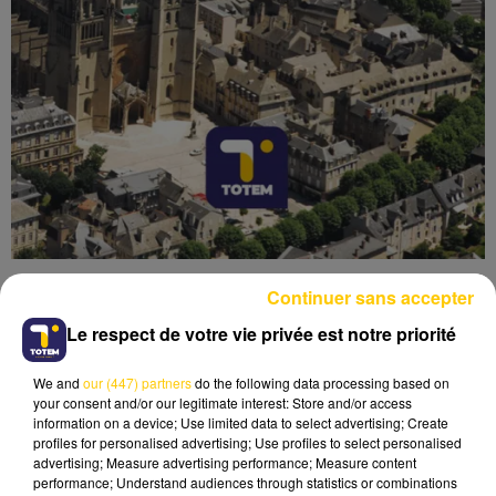
Continuer sans accepter
Le respect de votre vie privée est notre priorité
We and
our (447) partners
do the following data processing based on
Lecture (4 min 53 sec)
your consent and/or our legitimate interest: Store and/or access
information on a device; Use limited data to select advertising; Create
profiles for personalised advertising; Use profiles to select personalised
advertising; Measure advertising performance; Measure content
performance; Understand audiences through statistics or combinations