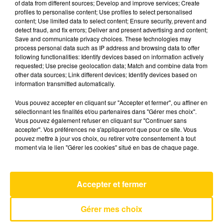
of data from different sources; Develop and improve services; Create
profiles to personalise content; Use profiles to select personalised
content; Use limited data to select content; Ensure security, prevent and
2 mai 2025 - 4 min 49 sec
detect fraud, and fix errors; Deliver and present advertising and content;
Save and communicate privacy choices. These technologies may
L'INFO DE LA LOZÈRE DU 02/05/25 À
process personal data such as IP address and browsing data to offer
08H00
following functionalities: Identify devices based on information actively
requested; Use precise geolocation data; Match and combine data from
L'info de la Lozère
other data sources; Link different devices; Identify devices based on
information transmitted automatically.
Vous pouvez accepter en cliquant sur "Accepter et fermer", ou affiner en
sélectionnant les finalités et/ou partenaires dans "Gérer mes choix".
Vous pouvez également refuser en cliquant sur "Continuer sans
accepter". Vos préférences ne s'appliqueront que pour ce site. Vous
pouvez mettre à jour vos choix, ou retirer votre consentement à tout
AVEYRON NORD
moment via le lien "Gérer les cookies" situé en bas de chaque page.
Si Seulement Je Pouvais Lui Manquer
CALOGERO
Accepter et fermer
Gérer mes choix