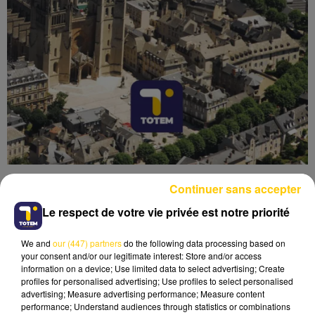
Continuer sans accepter
Le respect de votre vie privée est notre priorité
We and
our (447) partners
do the following data processing based on
Lecture (4 min 49 sec)
your consent and/or our legitimate interest: Store and/or access
information on a device; Use limited data to select advertising; Create
profiles for personalised advertising; Use profiles to select personalised
advertising; Measure advertising performance; Measure content
performance; Understand audiences through statistics or combinations