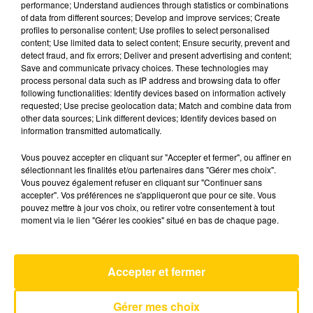
performance; Understand audiences through statistics or combinations
of data from different sources; Develop and improve services; Create
profiles to personalise content; Use profiles to select personalised
30 juin 2026 - 4 min 24 sec
content; Use limited data to select content; Ensure security, prevent and
detect fraud, and fix errors; Deliver and present advertising and content;
L'INFO DE LA HAUTE-LOIRE DU
Save and communicate privacy choices. These technologies may
30/06/26 À 06H29
process personal data such as IP address and browsing data to offer
following functionalities: Identify devices based on information actively
Ecoutez sur Totem l'information dans le Cantal,
requested; Use precise geolocation data; Match and combine data from
other data sources; Link different devices; Identify devices based on
le pays de Brioude et Issoire avec les reportages
information transmitted automatically.
de nos journalistes sur le terrain.
Vous pouvez accepter en cliquant sur "Accepter et fermer", ou affiner en
sélectionnant les finalités et/ou partenaires dans "Gérer mes choix".
Vous pouvez également refuser en cliquant sur "Continuer sans
accepter". Vos préférences ne s'appliqueront que pour ce site. Vous
pouvez mettre à jour vos choix, ou retirer votre consentement à tout
moment via le lien "Gérer les cookies" situé en bas de chaque page.
AVEYRON NORD
I Know
IRMA
Accepter et fermer
Gérer mes choix