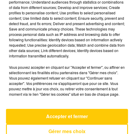
performance; Understand audiences through statistics or combinations
of data from different sources; Develop and improve services; Create
profiles to personalise content; Use profiles to select personalised
29 décembre 2025 - 5 min 47 sec
content; Use limited data to select content; Ensure security, prevent and
detect fraud, and fix errors; Deliver and present advertising and content;
L'INFO DE LA HAUTE-LOIRE DU
Save and communicate privacy choices. These technologies may
29/12/25 À 12H30
process personal data such as IP address and browsing data to offer
following functionalities: Identify devices based on information actively
Ecoutez sur Totem l'information dans le Cantal,
requested; Use precise geolocation data; Match and combine data from
other data sources; Link different devices; Identify devices based on
le pays de Brioude et Issoire avec les reportages
information transmitted automatically.
de nos journalistes sur le terrain.
Vous pouvez accepter en cliquant sur "Accepter et fermer", ou affiner en
sélectionnant les finalités et/ou partenaires dans "Gérer mes choix".
Vous pouvez également refuser en cliquant sur "Continuer sans
accepter". Vos préférences ne s'appliqueront que pour ce site. Vous
pouvez mettre à jour vos choix, ou retirer votre consentement à tout
moment via le lien "Gérer les cookies" situé en bas de chaque page.
AVEYRON NORD
Training Season
DUA LIPA
Accepter et fermer
Gérer mes choix