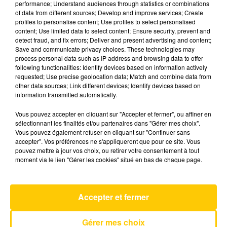
performance; Understand audiences through statistics or combinations
of data from different sources; Develop and improve services; Create
profiles to personalise content; Use profiles to select personalised
27 mai 2026 - 4 min 6 sec
content; Use limited data to select content; Ensure security, prevent and
detect fraud, and fix errors; Deliver and present advertising and content;
L'INFO DE LA HAUTE-LOIRE DU
Save and communicate privacy choices. These technologies may
27/05/26 À 07H00
process personal data such as IP address and browsing data to offer
following functionalities: Identify devices based on information actively
Ecoutez sur Totem l'information dans le Cantal,
requested; Use precise geolocation data; Match and combine data from
other data sources; Link different devices; Identify devices based on
le pays de Brioude et Issoire avec les reportages
information transmitted automatically.
de nos journalistes sur le terrain.
Vous pouvez accepter en cliquant sur "Accepter et fermer", ou affiner en
sélectionnant les finalités et/ou partenaires dans "Gérer mes choix".
Vous pouvez également refuser en cliquant sur "Continuer sans
accepter". Vos préférences ne s'appliqueront que pour ce site. Vous
pouvez mettre à jour vos choix, ou retirer votre consentement à tout
moment via le lien "Gérer les cookies" situé en bas de chaque page.
AVEYRON NORD
Listen To Your Heart
DHT
Accepter et fermer
Gérer mes choix