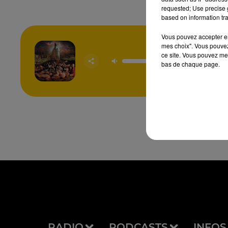
requested; Use precise g
based on information tra
Vous pouvez accepter en 
mes choix". Vous pouvez
La Belle
ce site. Vous pouvez met
Bet
bas de chaque page.
INDOC
RADIO
PODCASTS
INFOS