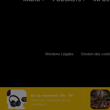
Mentions Légales
Gestion des cook
En ce moment :
0
h -
7
h
Tous les Tempos de la
Musique