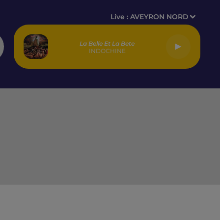
Live :
AVEYRON NORD
La Belle Et La Bete
INDOCHINE