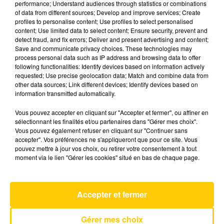
performance; Understand audiences through statistics or combinations
of data from different sources; Develop and improve services; Create
profiles to personalise content; Use profiles to select personalised
20 mai 2025 - 3 min 41 sec
content; Use limited data to select content; Ensure security, prevent and
detect fraud, and fix errors; Deliver and present advertising and content;
L'INFO DE LA HAUTE-LOIRE DU
Save and communicate privacy choices. These technologies may
20/05/25 À 19H00
process personal data such as IP address and browsing data to offer
following functionalities: Identify devices based on information actively
Ecoutez sur Totem l'information dans le Cantal,
requested; Use precise geolocation data; Match and combine data from
other data sources; Link different devices; Identify devices based on
le pays de Brioude et Issoire avec les reportages
information transmitted automatically.
de nos journalistes sur le terrain.
Vous pouvez accepter en cliquant sur "Accepter et fermer", ou affiner en
sélectionnant les finalités et/ou partenaires dans "Gérer mes choix".
Vous pouvez également refuser en cliquant sur "Continuer sans
accepter". Vos préférences ne s'appliqueront que pour ce site. Vous
pouvez mettre à jour vos choix, ou retirer votre consentement à tout
moment via le lien "Gérer les cookies" situé en bas de chaque page.
AVEYRON NORD
Tatoo
LOREEN
Accepter et fermer
Gérer mes choix