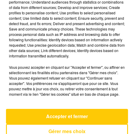
performance; Understand audiences through statistics or combinations
of data from different sources; Develop and improve services; Create
profiles to personalise content; Use profiles to select personalised
19 juin 2026 - 4 min 10 sec
content; Use limited data to select content; Ensure security, prevent and
detect fraud, and fix errors; Deliver and present advertising and content;
L'INFO DE LA HAUTE-LOIRE DU
Save and communicate privacy choices. These technologies may
19/06/26 À 08H00
process personal data such as IP address and browsing data to offer
following functionalities: Identify devices based on information actively
Ecoutez sur Totem l'information dans le Cantal,
requested; Use precise geolocation data; Match and combine data from
other data sources; Link different devices; Identify devices based on
le pays de Brioude et Issoire avec les reportages
information transmitted automatically.
de nos journalistes sur le terrain.
Vous pouvez accepter en cliquant sur "Accepter et fermer", ou affiner en
sélectionnant les finalités et/ou partenaires dans "Gérer mes choix".
Vous pouvez également refuser en cliquant sur "Continuer sans
accepter". Vos préférences ne s'appliqueront que pour ce site. Vous
pouvez mettre à jour vos choix, ou retirer votre consentement à tout
moment via le lien "Gérer les cookies" situé en bas de chaque page.
AVEYRON NORD
Texas Hold 'em
BEYONCE
Accepter et fermer
Gérer mes choix