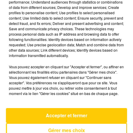
performance; Understand audiences through statistics or combinations
of data from different sources; Develop and improve services; Create
profiles to personalise content; Use profiles to select personalised
19 mai 2025 - 6 min 13 sec
content; Use limited data to select content; Ensure security, prevent and
detect fraud, and fix errors; Deliver and present advertising and content;
L'INFO DE LA HAUTE-LOIRE DU
Save and communicate privacy choices. These technologies may
19/05/25 À 12H30
process personal data such as IP address and browsing data to offer
following functionalities: Identify devices based on information actively
Ecoutez sur Totem l'information dans le Cantal,
requested; Use precise geolocation data; Match and combine data from
other data sources; Link different devices; Identify devices based on
le pays de Brioude et Issoire avec les reportages
information transmitted automatically.
de nos journalistes sur le terrain.
Vous pouvez accepter en cliquant sur "Accepter et fermer", ou affiner en
sélectionnant les finalités et/ou partenaires dans "Gérer mes choix".
Vous pouvez également refuser en cliquant sur "Continuer sans
accepter". Vos préférences ne s'appliqueront que pour ce site. Vous
pouvez mettre à jour vos choix, ou retirer votre consentement à tout
moment via le lien "Gérer les cookies" situé en bas de chaque page.
AVEYRON NORD
Comme Un Boomerang
ETIENNE DAHO & DANI
Accepter et fermer
Gérer mes choix