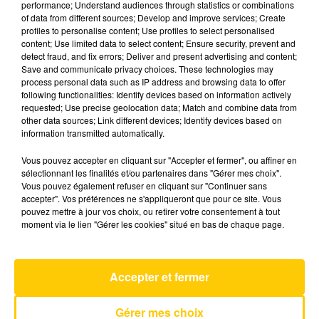
performance; Understand audiences through statistics or combinations
of data from different sources; Develop and improve services; Create
profiles to personalise content; Use profiles to select personalised
18 mai 2026 - 4 min 6 sec
content; Use limited data to select content; Ensure security, prevent and
detect fraud, and fix errors; Deliver and present advertising and content;
L'INFO DE LA HAUTE-LOIRE DU
Save and communicate privacy choices. These technologies may
18/05/26 À 07H30
process personal data such as IP address and browsing data to offer
following functionalities: Identify devices based on information actively
Ecoutez sur Totem l'information dans le Cantal,
requested; Use precise geolocation data; Match and combine data from
other data sources; Link different devices; Identify devices based on
le pays de Brioude et Issoire avec les reportages
information transmitted automatically.
de nos journalistes sur le terrain.
Vous pouvez accepter en cliquant sur "Accepter et fermer", ou affiner en
sélectionnant les finalités et/ou partenaires dans "Gérer mes choix".
Vous pouvez également refuser en cliquant sur "Continuer sans
accepter". Vos préférences ne s'appliqueront que pour ce site. Vous
pouvez mettre à jour vos choix, ou retirer votre consentement à tout
moment via le lien "Gérer les cookies" situé en bas de chaque page.
AVEYRON NORD
Eyes Closed
IMAGINE DRAGONS
Accepter et fermer
Gérer mes choix