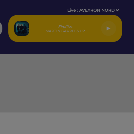
Live :
AVEYRON NORD
Fireflies
MARTIN GARRIX & U2