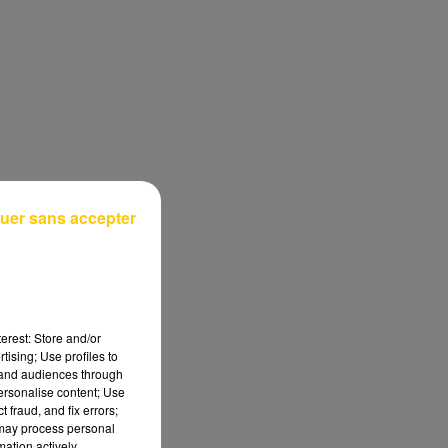
uer sans accepter
erest: Store and/or
tising; Use profiles to
tand audiences through
personalise content; Use
 fraud, and fix errors;
 may process personal
mation actively