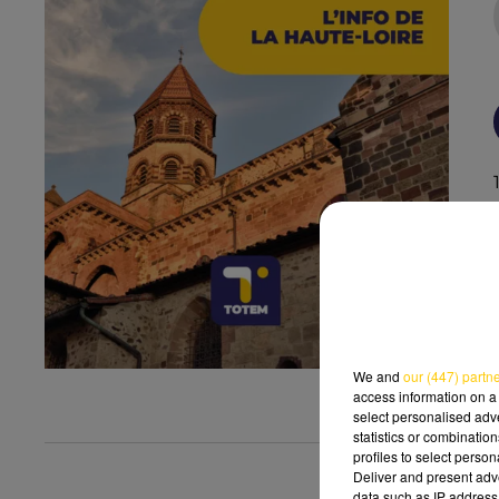
We and
our (447) partn
access information on a 
select personalised ad
statistics or combinatio
profiles to select person
Deliver and present adv
data such as IP address 