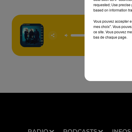
requested; Use precise g
based on information tra
Vous pouvez accepter en 
mes choix". Vous pouvez
ce site. Vous pouvez met
Firefl
MARTIN 
bas de chaque page.
& U
RADIO
PODCASTS
INFOS