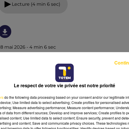
Lecture (4 min 6 sec)
18 mai 2026 - 4 min 6 sec
L'INFO DE LA HAUTE-LOIRE DU 18/05/26 À
Contin
07H00
Ecoutez sur Totem l'information dans le Cantal, le pays
de Brioude et Issoire avec les reportages de nos
Le respect de votre vie privée est notre priorité
journalistes sur le terrain.
ers
do the following data processing based on your consent and/or our legitimate int
device; Use limited data to select advertising; Create profiles for personalised adver
vertising; Measure advertising performance; Measure content performance; Unders
ns of data from different sources; Develop and improve services; Create profiles to 
alised content; Use limited data to select content; Ensure security, prevent and detect
ertising and content; Save and communicate privacy choices. These technologies
and browsing data to offer following functionalities: Identify devices based on infor