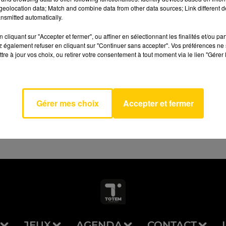
eolocation data; Match and combine data from other data sources; Link different de
nsmitted automatically.
cliquant sur "Accepter et fermer", ou affiner en sélectionnant les finalités et/ou pa
 également refuser en cliquant sur "Continuer sans accepter". Vos préférences ne 
tre à jour vos choix, ou retirer votre consentement à tout moment via le lien "Gérer 
ies
AVEYRON NORD
GARRIX
2
Gérer mes choix
Accepter et fermer
JEUX
AGENDA
CONTACT