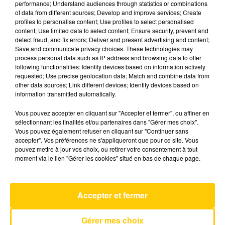
performance; Understand audiences through statistics or combinations
of data from different sources; Develop and improve services; Create
profiles to personalise content; Use profiles to select personalised
15 octobre 2024 - 6 min 56 sec
content; Use limited data to select content; Ensure security, prevent and
detect fraud, and fix errors; Deliver and present advertising and content;
L'INFO DE LA HAUTE-LOIRE DU
Save and communicate privacy choices. These technologies may
15/10/24 À 12H01
process personal data such as IP address and browsing data to offer
following functionalities: Identify devices based on information actively
Ecoutez sur Totem l'information dans le Cantal,
requested; Use precise geolocation data; Match and combine data from
other data sources; Link different devices; Identify devices based on
le pays de Brioude et Issoire avec les reportages
information transmitted automatically.
de nos journalistes sur le terrain.
Vous pouvez accepter en cliquant sur "Accepter et fermer", ou affiner en
sélectionnant les finalités et/ou partenaires dans "Gérer mes choix".
Vous pouvez également refuser en cliquant sur "Continuer sans
accepter". Vos préférences ne s'appliqueront que pour ce site. Vous
pouvez mettre à jour vos choix, ou retirer votre consentement à tout
moment via le lien "Gérer les cookies" situé en bas de chaque page.
AVEYRON NORD
Je Pense A Vous
PIERRE DE MAERE
Accepter et fermer
Gérer mes choix