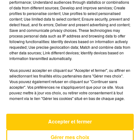
performance; Understand audiences through statistics or combinations
of data from different sources; Develop and improve services; Create
profiles to personalise content; Use profiles to select personalised
14 mai 2026 - 4 min 49 sec
content; Use limited data to select content; Ensure security, prevent and
detect fraud, and fix errors; Deliver and present advertising and content;
L'INFO DE LA HAUTE-LOIRE DU
Save and communicate privacy choices. These technologies may
14/05/26 À 08H29
process personal data such as IP address and browsing data to offer
following functionalities: Identify devices based on information actively
Ecoutez sur Totem l'information dans le Cantal,
requested; Use precise geolocation data; Match and combine data from
other data sources; Link different devices; Identify devices based on
le pays de Brioude et Issoire avec les reportages
information transmitted automatically.
de nos journalistes sur le terrain.
Vous pouvez accepter en cliquant sur "Accepter et fermer", ou affiner en
sélectionnant les finalités et/ou partenaires dans "Gérer mes choix".
Vous pouvez également refuser en cliquant sur "Continuer sans
accepter". Vos préférences ne s'appliqueront que pour ce site. Vous
pouvez mettre à jour vos choix, ou retirer votre consentement à tout
moment via le lien "Gérer les cookies" situé en bas de chaque page.
AVEYRON NORD
Listen To Your Heart
DHT
Accepter et fermer
Gérer mes choix