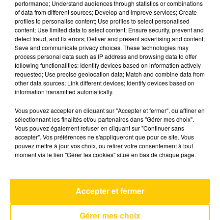
performance; Understand audiences through statistics or combinations
of data from different sources; Develop and improve services; Create
profiles to personalise content; Use profiles to select personalised
14 mars 2025 - 4 min 6 sec
content; Use limited data to select content; Ensure security, prevent and
detect fraud, and fix errors; Deliver and present advertising and content;
L'INFO DE LA HAUTE-LOIRE DU
Save and communicate privacy choices. These technologies may
14/03/25 À 06H29
process personal data such as IP address and browsing data to offer
following functionalities: Identify devices based on information actively
Ecoutez sur Totem l'information dans le Cantal,
requested; Use precise geolocation data; Match and combine data from
other data sources; Link different devices; Identify devices based on
le pays de Brioude et Issoire avec les reportages
information transmitted automatically.
de nos journalistes sur le terrain.
Vous pouvez accepter en cliquant sur "Accepter et fermer", ou affiner en
sélectionnant les finalités et/ou partenaires dans "Gérer mes choix".
Vous pouvez également refuser en cliquant sur "Continuer sans
accepter". Vos préférences ne s'appliqueront que pour ce site. Vous
pouvez mettre à jour vos choix, ou retirer votre consentement à tout
moment via le lien "Gérer les cookies" situé en bas de chaque page.
AVEYRON NORD
More Than This
ROXY MUSIC
Accepter et fermer
Gérer mes choix