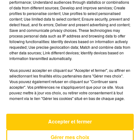
performance; Understand audiences through statistics or combinations
of data from different sources; Develop and improve services; Create
profiles to personalise content; Use profiles to select personalised
13 juin 2026 - 5 min 58 sec
content; Use limited data to select content; Ensure security, prevent and
detect fraud, and fix errors; Deliver and present advertising and content;
L'INFO DE LA HAUTE-LOIRE DU
Save and communicate privacy choices. These technologies may
13/06/26 À 12H30
process personal data such as IP address and browsing data to offer
following functionalities: Identify devices based on information actively
Ecoutez sur Totem l'information dans le Cantal,
requested; Use precise geolocation data; Match and combine data from
other data sources; Link different devices; Identify devices based on
le pays de Brioude et Issoire avec les reportages
information transmitted automatically.
de nos journalistes sur le terrain.
Vous pouvez accepter en cliquant sur "Accepter et fermer", ou affiner en
sélectionnant les finalités et/ou partenaires dans "Gérer mes choix".
Vous pouvez également refuser en cliquant sur "Continuer sans
accepter". Vos préférences ne s'appliqueront que pour ce site. Vous
pouvez mettre à jour vos choix, ou retirer votre consentement à tout
moment via le lien "Gérer les cookies" situé en bas de chaque page.
AVEYRON NORD
Divine Idylle
VANESSA PARADIS
Accepter et fermer
Gérer mes choix