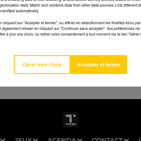
eolocation data; Match and combine data from other data sources; Link different de
nsmitted automatically.
cliquant sur "Accepter et fermer", ou affiner en sélectionnant les finalités et/ou pa
 également refuser en cliquant sur "Continuer sans accepter". Vos préférences ne 
tre à jour vos choix, ou retirer votre consentement à tout moment via le lien "Gérer 
AVEYRON NORD
la
GERO
Gérer mes choix
Accepter et fermer
JEUX
AGENDA
CONTACT