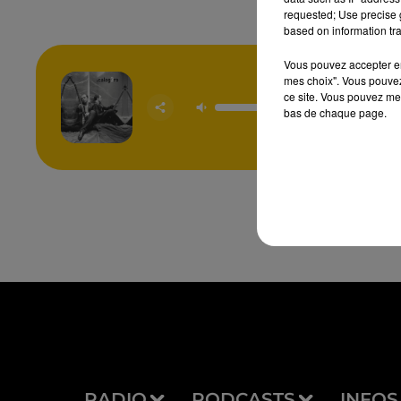
requested; Use precise g
based on information tra
Vous pouvez accepter en 
mes choix". Vous pouvez
ce site. Vous pouvez met
Yal
bas de chaque page.
CALO
RADIO
PODCASTS
INFOS