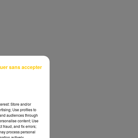
uer sans accepter
erest: Store and/or
tising; Use profiles to
tand audiences through
personalise content; Use
 fraud, and fix errors;
 may process personal
mation actively