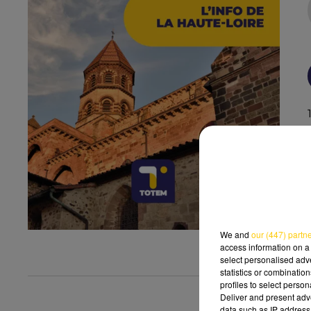
We and
our (447) partn
access information on a 
select personalised ad
statistics or combinatio
profiles to select person
Deliver and present adv
data such as IP address 