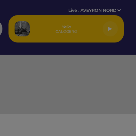
Live :
AVEYRON NORD
Yalla
CALOGERO