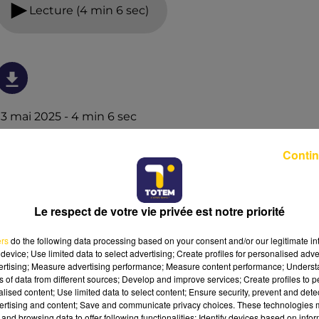
Lecture (4 min 6 sec)
13 mai 2025 - 4 min 6 sec
L'INFO DE LA HAUTE-LOIRE DU 13/05/25 À
Contin
08H00
Ecoutez sur Totem l'information dans le Cantal, le pays
de Brioude et Issoire avec les reportages de nos
Le respect de votre vie privée est notre priorité
journalistes sur le terrain.
ers
do the following data processing based on your consent and/or our legitimate int
device; Use limited data to select advertising; Create profiles for personalised adver
vertising; Measure advertising performance; Measure content performance; Unders
ns of data from different sources; Develop and improve services; Create profiles to 
alised content; Use limited data to select content; Ensure security, prevent and detect
ertising and content; Save and communicate privacy choices. These technologies
and browsing data to offer following functionalities: Identify devices based on infor