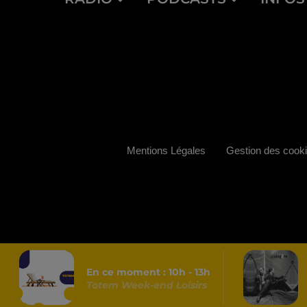
Mentions Légales
Gestion des cook
En ce moment :
10
h -
13
h
Totem Week-end Loisirs