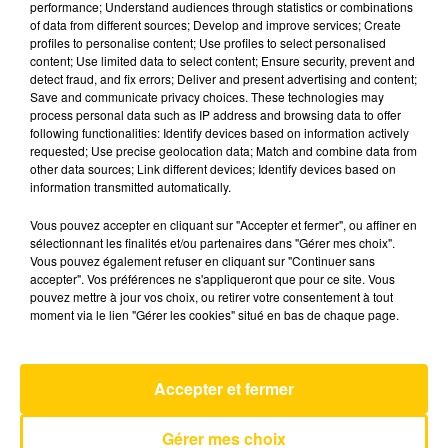
performance; Understand audiences through statistics or combinations
of data from different sources; Develop and improve services; Create
profiles to personalise content; Use profiles to select personalised
13 mars 2025 - 4 min 6 sec
content; Use limited data to select content; Ensure security, prevent and
detect fraud, and fix errors; Deliver and present advertising and content;
L'INFO DE LA HAUTE-LOIRE DU
Save and communicate privacy choices. These technologies may
13/03/25 À 07H30
process personal data such as IP address and browsing data to offer
following functionalities: Identify devices based on information actively
Ecoutez sur Totem l'information dans le Cantal,
requested; Use precise geolocation data; Match and combine data from
other data sources; Link different devices; Identify devices based on
le pays de Brioude et Issoire avec les reportages
information transmitted automatically.
de nos journalistes sur le terrain.
Vous pouvez accepter en cliquant sur "Accepter et fermer", ou affiner en
sélectionnant les finalités et/ou partenaires dans "Gérer mes choix".
Vous pouvez également refuser en cliquant sur "Continuer sans
accepter". Vos préférences ne s'appliqueront que pour ce site. Vous
pouvez mettre à jour vos choix, ou retirer votre consentement à tout
moment via le lien "Gérer les cookies" situé en bas de chaque page.
AVEYRON NORD
Ecran Total
BENJAMIN BIOLAY
Accepter et fermer
Gérer mes choix