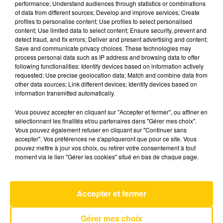
performance; Understand audiences through statistics or combinations
of data from different sources; Develop and improve services; Create
profiles to personalise content; Use profiles to select personalised
10 décembre 2025 - 7 min 15 sec
content; Use limited data to select content; Ensure security, prevent and
detect fraud, and fix errors; Deliver and present advertising and content;
L'INFO DE LA HAUTE-LOIRE DU 10/12/25
Save and communicate privacy choices. These technologies may
À 12H00
process personal data such as IP address and browsing data to offer
following functionalities: Identify devices based on information actively
Ecoutez sur Totem l'information dans le Cantal,
requested; Use precise geolocation data; Match and combine data from
other data sources; Link different devices; Identify devices based on
le pays de Brioude et Issoire avec les reportages
information transmitted automatically.
de nos journalistes sur le terrain.
Vous pouvez accepter en cliquant sur "Accepter et fermer", ou affiner en
sélectionnant les finalités et/ou partenaires dans "Gérer mes choix".
Vous pouvez également refuser en cliquant sur "Continuer sans
accepter". Vos préférences ne s'appliqueront que pour ce site. Vous
pouvez mettre à jour vos choix, ou retirer votre consentement à tout
moment via le lien "Gérer les cookies" situé en bas de chaque page.
AVEYRON NORD
Big In Japan
ALPHAVILLE
Accepter et fermer
Gérer mes choix