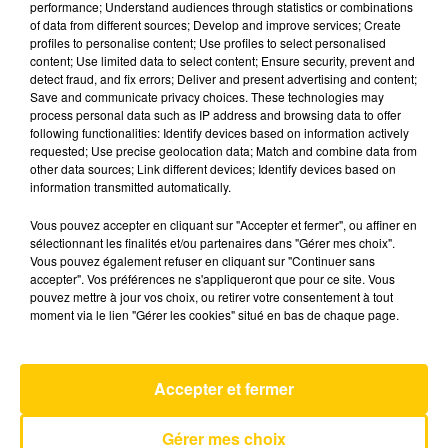
performance; Understand audiences through statistics or combinations
of data from different sources; Develop and improve services; Create
profiles to personalise content; Use profiles to select personalised
9 décembre 2025 - 7 min 28 sec
content; Use limited data to select content; Ensure security, prevent and
detect fraud, and fix errors; Deliver and present advertising and content;
L'INFO DE LA HAUTE-LOIRE DU
Save and communicate privacy choices. These technologies may
09/12/25 À 12H00
process personal data such as IP address and browsing data to offer
following functionalities: Identify devices based on information actively
Ecoutez sur Totem l'information dans le Cantal,
requested; Use precise geolocation data; Match and combine data from
other data sources; Link different devices; Identify devices based on
le pays de Brioude et Issoire avec les reportages
information transmitted automatically.
de nos journalistes sur le terrain.
Vous pouvez accepter en cliquant sur "Accepter et fermer", ou affiner en
sélectionnant les finalités et/ou partenaires dans "Gérer mes choix".
Vous pouvez également refuser en cliquant sur "Continuer sans
accepter". Vos préférences ne s'appliqueront que pour ce site. Vous
pouvez mettre à jour vos choix, ou retirer votre consentement à tout
moment via le lien "Gérer les cookies" situé en bas de chaque page.
AVEYRON NORD
Drive Safe
MYLES SMITH & NIALL HORAN
Accepter et fermer
Gérer mes choix