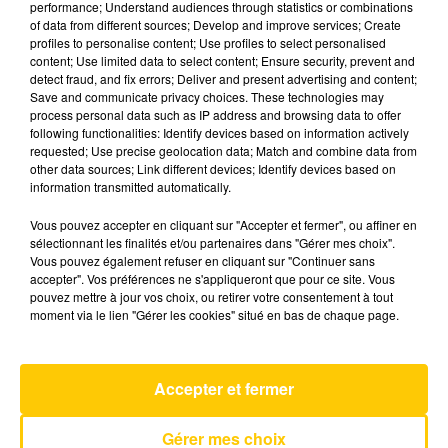
performance; Understand audiences through statistics or combinations
of data from different sources; Develop and improve services; Create
profiles to personalise content; Use profiles to select personalised
8 mai 2026 - 3 min 35 sec
content; Use limited data to select content; Ensure security, prevent and
detect fraud, and fix errors; Deliver and present advertising and content;
L'INFO DE LA HAUTE-LOIRE DU
Save and communicate privacy choices. These technologies may
08/05/26 À 19H00
process personal data such as IP address and browsing data to offer
following functionalities: Identify devices based on information actively
Ecoutez sur Totem l'information dans le Cantal,
requested; Use precise geolocation data; Match and combine data from
other data sources; Link different devices; Identify devices based on
le pays de Brioude et Issoire avec les reportages
information transmitted automatically.
de nos journalistes sur le terrain.
Vous pouvez accepter en cliquant sur "Accepter et fermer", ou affiner en
sélectionnant les finalités et/ou partenaires dans "Gérer mes choix".
Vous pouvez également refuser en cliquant sur "Continuer sans
accepter". Vos préférences ne s'appliqueront que pour ce site. Vous
pouvez mettre à jour vos choix, ou retirer votre consentement à tout
moment via le lien "Gérer les cookies" situé en bas de chaque page.
AVEYRON NORD
Elle A Les Yeux Revolver
MARC LAVOINE
Accepter et fermer
Gérer mes choix