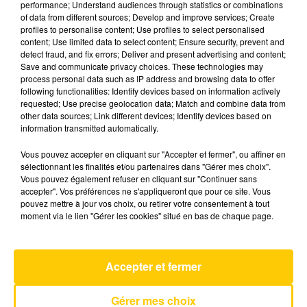
performance; Understand audiences through statistics or combinations
of data from different sources; Develop and improve services; Create
profiles to personalise content; Use profiles to select personalised
8 mai 2025 - 4 min 20 sec
content; Use limited data to select content; Ensure security, prevent and
detect fraud, and fix errors; Deliver and present advertising and content;
L'INFO DE LA HAUTE-LOIRE DU
Save and communicate privacy choices. These technologies may
08/05/25 À 19H00
process personal data such as IP address and browsing data to offer
following functionalities: Identify devices based on information actively
Ecoutez sur Totem l'information dans le Cantal,
requested; Use precise geolocation data; Match and combine data from
other data sources; Link different devices; Identify devices based on
le pays de Brioude et Issoire avec les reportages
information transmitted automatically.
de nos journalistes sur le terrain.
Vous pouvez accepter en cliquant sur "Accepter et fermer", ou affiner en
sélectionnant les finalités et/ou partenaires dans "Gérer mes choix".
Vous pouvez également refuser en cliquant sur "Continuer sans
accepter". Vos préférences ne s'appliqueront que pour ce site. Vous
pouvez mettre à jour vos choix, ou retirer votre consentement à tout
moment via le lien "Gérer les cookies" situé en bas de chaque page.
AVEYRON NORD
Attraction
SEBASTIEN TELLIER & JULIETTE ARMANET
Accepter et fermer
Gérer mes choix