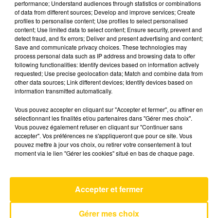
performance; Understand audiences through statistics or combinations
of data from different sources; Develop and improve services; Create
profiles to personalise content; Use profiles to select personalised
7 mai 2025 - 4 min 7 sec
content; Use limited data to select content; Ensure security, prevent and
detect fraud, and fix errors; Deliver and present advertising and content;
L'INFO DE LA HAUTE-LOIRE DU
Save and communicate privacy choices. These technologies may
07/05/25 À 07H29
process personal data such as IP address and browsing data to offer
following functionalities: Identify devices based on information actively
Ecoutez sur Totem l'information dans le Cantal,
requested; Use precise geolocation data; Match and combine data from
other data sources; Link different devices; Identify devices based on
le pays de Brioude et Issoire avec les reportages
information transmitted automatically.
de nos journalistes sur le terrain.
Vous pouvez accepter en cliquant sur "Accepter et fermer", ou affiner en
sélectionnant les finalités et/ou partenaires dans "Gérer mes choix".
Vous pouvez également refuser en cliquant sur "Continuer sans
accepter". Vos préférences ne s'appliqueront que pour ce site. Vous
pouvez mettre à jour vos choix, ou retirer votre consentement à tout
moment via le lien "Gérer les cookies" situé en bas de chaque page.
AVEYRON NORD
Crazy
GNARLS BARKLEY
Accepter et fermer
Gérer mes choix