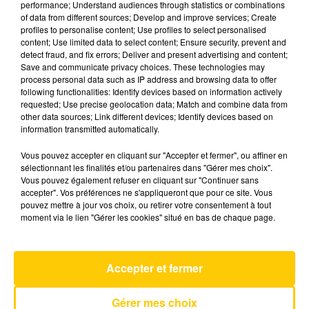
performance; Understand audiences through statistics or combinations
of data from different sources; Develop and improve services; Create
profiles to personalise content; Use profiles to select personalised
6 juillet 2026 - 6 min 12 sec
content; Use limited data to select content; Ensure security, prevent and
detect fraud, and fix errors; Deliver and present advertising and content;
L'INFO DE LA HAUTE-LOIRE DU
Save and communicate privacy choices. These technologies may
06/07/26 À 12H30
process personal data such as IP address and browsing data to offer
following functionalities: Identify devices based on information actively
Ecoutez sur Totem l'information dans le Cantal,
requested; Use precise geolocation data; Match and combine data from
other data sources; Link different devices; Identify devices based on
le pays de Brioude et Issoire avec les reportages
information transmitted automatically.
de nos journalistes sur le terrain.
Vous pouvez accepter en cliquant sur "Accepter et fermer", ou affiner en
sélectionnant les finalités et/ou partenaires dans "Gérer mes choix".
Vous pouvez également refuser en cliquant sur "Continuer sans
accepter". Vos préférences ne s'appliqueront que pour ce site. Vous
pouvez mettre à jour vos choix, ou retirer votre consentement à tout
moment via le lien "Gérer les cookies" situé en bas de chaque page.
AVEYRON NORD
Elle A Les Yeux Revolver
MARC LAVOINE
Accepter et fermer
Gérer mes choix