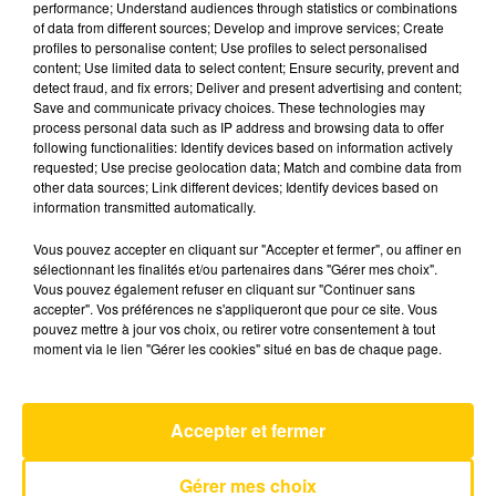
performance; Understand audiences through statistics or combinations
of data from different sources; Develop and improve services; Create
profiles to personalise content; Use profiles to select personalised
6 mai 2025 - 4 min 6 sec
content; Use limited data to select content; Ensure security, prevent and
detect fraud, and fix errors; Deliver and present advertising and content;
L'INFO DE LA HAUTE-LOIRE DU
Save and communicate privacy choices. These technologies may
06/05/25 À 08H29
process personal data such as IP address and browsing data to offer
following functionalities: Identify devices based on information actively
Ecoutez sur Totem l'information dans le Cantal,
requested; Use precise geolocation data; Match and combine data from
other data sources; Link different devices; Identify devices based on
le pays de Brioude et Issoire avec les reportages
information transmitted automatically.
de nos journalistes sur le terrain.
Vous pouvez accepter en cliquant sur "Accepter et fermer", ou affiner en
sélectionnant les finalités et/ou partenaires dans "Gérer mes choix".
Vous pouvez également refuser en cliquant sur "Continuer sans
accepter". Vos préférences ne s'appliqueront que pour ce site. Vous
pouvez mettre à jour vos choix, ou retirer votre consentement à tout
moment via le lien "Gérer les cookies" situé en bas de chaque page.
AVEYRON NORD
Gold
LOI
Accepter et fermer
Gérer mes choix