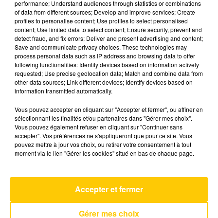
performance; Understand audiences through statistics or combinations
of data from different sources; Develop and improve services; Create
profiles to personalise content; Use profiles to select personalised
2 décembre 2025 - 4 min 6 sec
content; Use limited data to select content; Ensure security, prevent and
detect fraud, and fix errors; Deliver and present advertising and content;
L'INFO DE LA HAUTE-LOIRE DU
Save and communicate privacy choices. These technologies may
02/12/25 À 08H29
process personal data such as IP address and browsing data to offer
following functionalities: Identify devices based on information actively
Ecoutez sur Totem l'information dans le Cantal,
requested; Use precise geolocation data; Match and combine data from
other data sources; Link different devices; Identify devices based on
le pays de Brioude et Issoire avec les reportages
information transmitted automatically.
de nos journalistes sur le terrain.
Vous pouvez accepter en cliquant sur "Accepter et fermer", ou affiner en
sélectionnant les finalités et/ou partenaires dans "Gérer mes choix".
Vous pouvez également refuser en cliquant sur "Continuer sans
accepter". Vos préférences ne s'appliqueront que pour ce site. Vous
pouvez mettre à jour vos choix, ou retirer votre consentement à tout
moment via le lien "Gérer les cookies" situé en bas de chaque page.
AVEYRON NORD
Beau Papa
VIANNEY
Accepter et fermer
Gérer mes choix