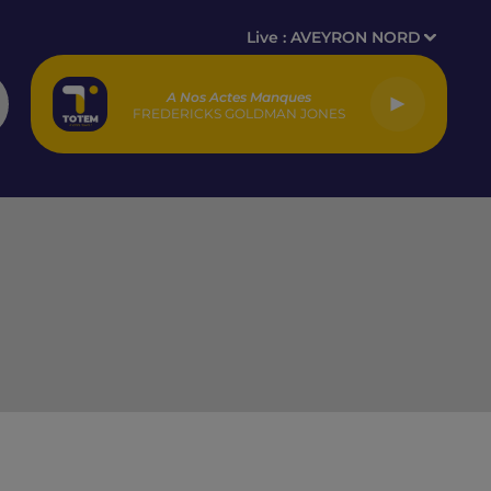
Live :
AVEYRON NORD
A Nos Actes Manques
FREDERICKS GOLDMAN JONES