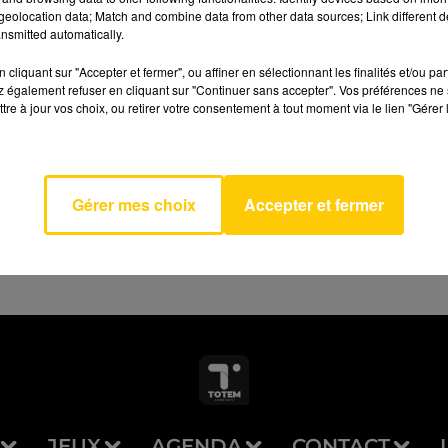
eolocation data; Match and combine data from other data sources; Link different de
nsmitted automatically.
cliquant sur "Accepter et fermer", ou affiner en sélectionnant les finalités et/ou pa
 également refuser en cliquant sur "Continuer sans accepter". Vos préférences ne 
Actes
tre à jour vos choix, ou retirer votre consentement à tout moment via le lien "Gérer 
ues
AVEYRON NORD
ICKS
MAN
ES
Gérer mes choix
Accepter et fermer
JEUX
AGENDA
CONTACT