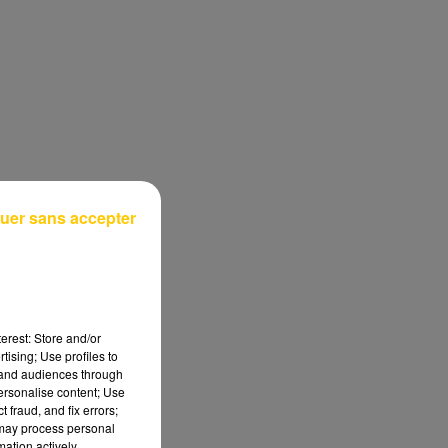
uer sans accepter
erest: Store and/or
tising; Use profiles to
tand audiences through
personalise content; Use
 fraud, and fix errors;
 may process personal
mation actively