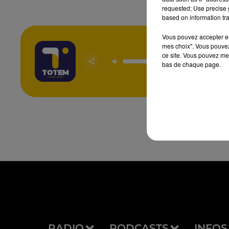
requested; Use precise g
based on information tra
Vous pouvez accepter en 
mes choix". Vous pouvez
A Nos 
ce site. Vous pouvez met
Manq
bas de chaque page.
FREDER
GOLD
JON
RADIO
PODCASTS
INFOS