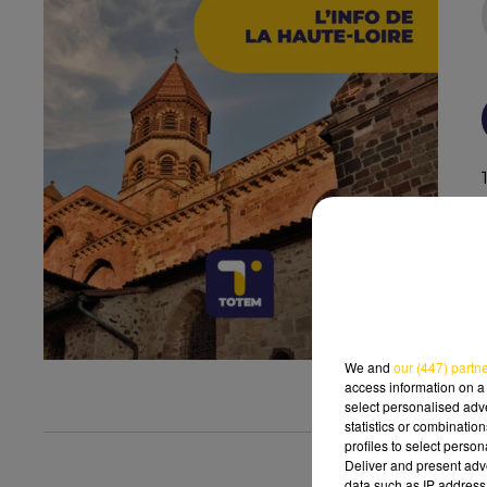
We and
our (447) partn
access information on a 
select personalised ad
statistics or combinatio
profiles to select person
Deliver and present adv
data such as IP address 