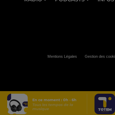
Mentions Légales
Gestion des cook
En ce moment :
0
h -
6
h
Tous les tempos de la
musique