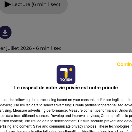
Lecture (6 min 1 sec)
1er juillet 2026 - 6 min 1 sec
L'INFO DE LA HAUTE-LOIRE DU 01/07/26 À
Contin
12H29
Ecoutez sur Totem l'information dans le Cantal, le pays
de Brioude et Issoire avec les reportages de nos
Le respect de votre vie privée est notre priorité
journalistes sur le terrain.
ers
do the following data processing based on your consent and/or our legitimate int
device; Use limited data to select advertising; Create profiles for personalised adver
vertising; Measure advertising performance; Measure content performance; Unders
ns of data from different sources; Develop and improve services; Create profiles to 
alised content; Use limited data to select content; Ensure security, prevent and detect
ertising and content; Save and communicate privacy choices. These technologies
and browsing data to offer following functionalities: Identify devices based on infor