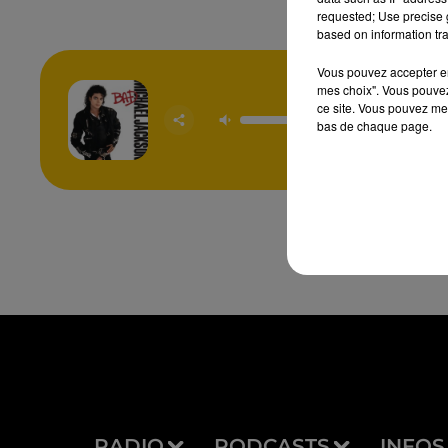
requested; Use precise g
based on information tra
Vous pouvez accepter en 
mes choix". Vous pouvez
The Wa
ce site. Vous pouvez met
Make Me
bas de chaque page.
MICH
JACK
RADIO
PODCASTS
INFOS