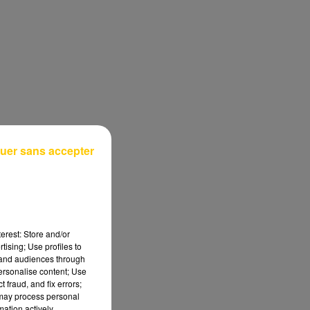
uer sans accepter
erest: Store and/or
tising; Use profiles to
tand audiences through
personalise content; Use
 fraud, and fix errors;
 may process personal
mation actively