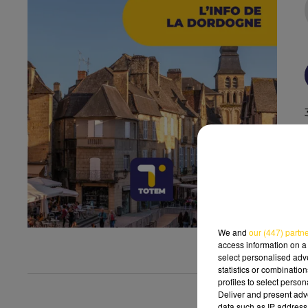
We and
our (447) partn
access information on a 
select personalised ad
statistics or combinatio
profiles to select person
Deliver and present adv
data such as IP address 