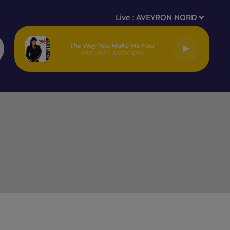
Live :
AVEYRON NORD
The Way You Make Me Feel
MICHAEL JACKSON