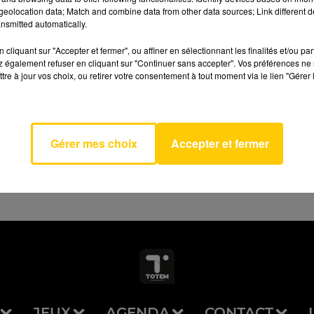
eolocation data; Match and combine data from other data sources; Link different de
nsmitted automatically.
cliquant sur "Accepter et fermer", ou affiner en sélectionnant les finalités et/ou pa
 également refuser en cliquant sur "Continuer sans accepter". Vos préférences ne 
y You
tre à jour vos choix, ou retirer votre consentement à tout moment via le lien "Gérer 
AVEYRON NORD
 Feel
AEL
SON
Gérer mes choix
Accepter et fermer
JEUX
AGENDA
CONTACT