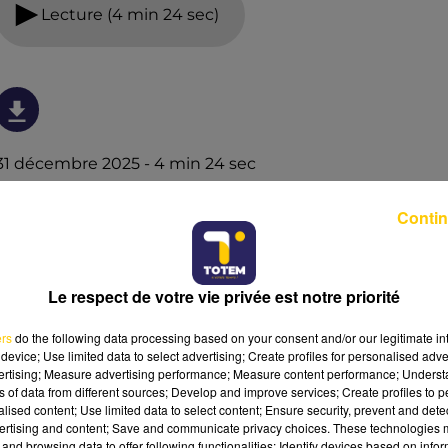
Lecture (4 min 24 sec)
31 décembre 2025 - 4 min 24 sec
L'INFO DE LA DORDOGNE DU 31/12/25 À
Contin
08H29
Ecoutez sur Totem l'information à Tulle, Brive, dans le
Nord du Lot et le pays sarladais avec les reportages de
Le respect de votre vie privée est notre priorité
nos journalistes sur le terrain.
ers
do the following data processing based on your consent and/or our legitimate int
device; Use limited data to select advertising; Create profiles for personalised adver
vertising; Measure advertising performance; Measure content performance; Unders
ns of data from different sources; Develop and improve services; Create profiles to 
alised content; Use limited data to select content; Ensure security, prevent and detect
ertising and content; Save and communicate privacy choices. These technologies
and browsing data to offer following functionalities: Identify devices based on infor