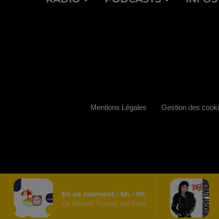
Mentions Légales
Gestion des cook
En ce moment :
6
h -
9
h
Le Réveil Totem de l'été