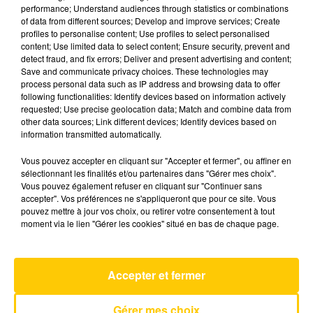
performance; Understand audiences through statistics or combinations
of data from different sources; Develop and improve services; Create
profiles to personalise content; Use profiles to select personalised
29 juin 2026 - 4 min 29 sec
content; Use limited data to select content; Ensure security, prevent and
L'INFO DE LA DORDOGNE DU 29/06/26
detect fraud, and fix errors; Deliver and present advertising and content;
Save and communicate privacy choices. These technologies may
À 07H30
process personal data such as IP address and browsing data to offer
following functionalities: Identify devices based on information actively
Ecoutez sur Totem l'information à Tulle, Brive,
requested; Use precise geolocation data; Match and combine data from
dans le Nord du Lot et le pays sarladais avec les
other data sources; Link different devices; Identify devices based on
information transmitted automatically.
reportages de nos journalistes sur le terrain.
Vous pouvez accepter en cliquant sur "Accepter et fermer", ou affiner en
sélectionnant les finalités et/ou partenaires dans "Gérer mes choix".
Vous pouvez également refuser en cliquant sur "Continuer sans
accepter". Vos préférences ne s'appliqueront que pour ce site. Vous
pouvez mettre à jour vos choix, ou retirer votre consentement à tout
moment via le lien "Gérer les cookies" situé en bas de chaque page.
AVEYRON NORD
Noir Et Blanc
Accepter et fermer
BERNARD LAVILLIERS
Gérer mes choix