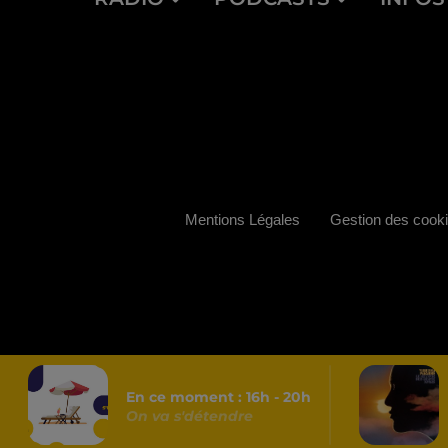
Mentions Légales
Gestion des cook
En ce moment :
16
h -
20
h
On va s'détendre