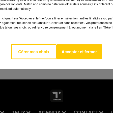
eolocation data; Match and combine data from other data sources; Link different de
nsmitted automatically.
cliquant sur "Accepter et fermer", ou affiner en sélectionnant les finalités et/ou pa
 également refuser en cliquant sur "Continuer sans accepter". Vos préférences ne 
tre à jour vos choix, ou retirer votre consentement à tout moment via le lien "Gérer 
-Vous
AVEYRON NORD
SSA
DIS
Gérer mes choix
Accepter et fermer
JEUX
AGENDA
CONTACT