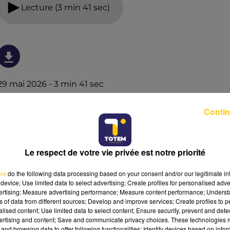
Lecture (3 min 41 sec)
29 mai 2026 - 3 min 41 sec
L'INFO DE LA DORDOGNE DU 29/05/26 À
Contin
18H59
Ecoutez sur Totem l'information à Tulle, Brive, dans le
Nord du Lot et le pays sarladais avec les reportages de
Le respect de votre vie privée est notre priorité
nos journalistes sur le terrain.
ers
do the following data processing based on your consent and/or our legitimate int
device; Use limited data to select advertising; Create profiles for personalised adver
vertising; Measure advertising performance; Measure content performance; Unders
ns of data from different sources; Develop and improve services; Create profiles to 
alised content; Use limited data to select content; Ensure security, prevent and detect
ertising and content; Save and communicate privacy choices. These technologies
and browsing data to offer following functionalities: Identify devices based on infor