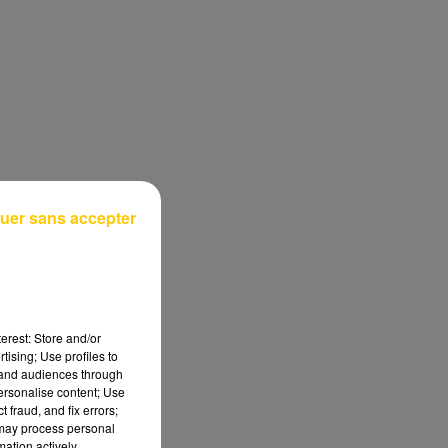
uer sans accepter
erest: Store and/or
tising; Use profiles to
tand audiences through
personalise content; Use
 fraud, and fix errors;
 may process personal
mation actively