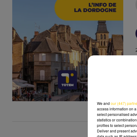
We and
our (447) partn
access information on a 
select personalised ad
statistics or combinatio
profiles to select person
Deliver and present adv
data such as IP address 