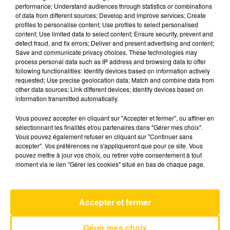
performance; Understand audiences through statistics or combinations
of data from different sources; Develop and improve services; Create
profiles to personalise content; Use profiles to select personalised
28 mai 2025 - 7 min 33 sec
content; Use limited data to select content; Ensure security, prevent and
L'INFO DE LA DORDOGNE DU 28/05/25
detect fraud, and fix errors; Deliver and present advertising and content;
Save and communicate privacy choices. These technologies may
À 12H00
process personal data such as IP address and browsing data to offer
following functionalities: Identify devices based on information actively
Ecoutez sur Totem l'information à Tulle, Brive,
requested; Use precise geolocation data; Match and combine data from
dans le Nord du Lot et le pays sarladais avec les
other data sources; Link different devices; Identify devices based on
information transmitted automatically.
reportages de nos journalistes sur le terrain.
Vous pouvez accepter en cliquant sur "Accepter et fermer", ou affiner en
sélectionnant les finalités et/ou partenaires dans "Gérer mes choix".
Vous pouvez également refuser en cliquant sur "Continuer sans
accepter". Vos préférences ne s'appliqueront que pour ce site. Vous
pouvez mettre à jour vos choix, ou retirer votre consentement à tout
moment via le lien "Gérer les cookies" situé en bas de chaque page.
AVEYRON NORD
America
Accepter et fermer
RAZORLIGHT
Gérer mes choix