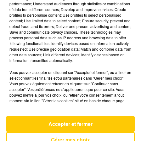
performance; Understand audiences through statistics or combinations
of data from different sources; Develop and improve services; Create
profiles to personalise content; Use profiles to select personalised
28 mai 2025 - 4 min 6 sec
content; Use limited data to select content; Ensure security, prevent and
L'INFO DE LA DORDOGNE DU 28/05/25
detect fraud, and fix errors; Deliver and present advertising and content;
Save and communicate privacy choices. These technologies may
À 07H00
process personal data such as IP address and browsing data to offer
following functionalities: Identify devices based on information actively
Ecoutez sur Totem l'information à Tulle, Brive,
requested; Use precise geolocation data; Match and combine data from
dans le Nord du Lot et le pays sarladais avec les
other data sources; Link different devices; Identify devices based on
information transmitted automatically.
reportages de nos journalistes sur le terrain.
Vous pouvez accepter en cliquant sur "Accepter et fermer", ou affiner en
sélectionnant les finalités et/ou partenaires dans "Gérer mes choix".
Vous pouvez également refuser en cliquant sur "Continuer sans
accepter". Vos préférences ne s'appliqueront que pour ce site. Vous
pouvez mettre à jour vos choix, ou retirer votre consentement à tout
moment via le lien "Gérer les cookies" situé en bas de chaque page.
AVEYRON NORD
Silent Treatment
Accepter et fermer
FREYA SKYE
Gérer mes choix