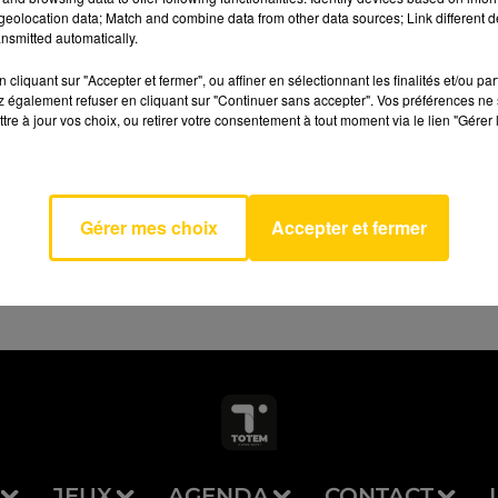
eolocation data; Match and combine data from other data sources; Link different de
nsmitted automatically.
cliquant sur "Accepter et fermer", ou affiner en sélectionnant les finalités et/ou pa
 également refuser en cliquant sur "Continuer sans accepter". Vos préférences ne 
tre à jour vos choix, ou retirer votre consentement à tout moment via le lien "Gérer 
 Blanc
AVEYRON NORD
ARD
IERS
Gérer mes choix
Accepter et fermer
JEUX
AGENDA
CONTACT