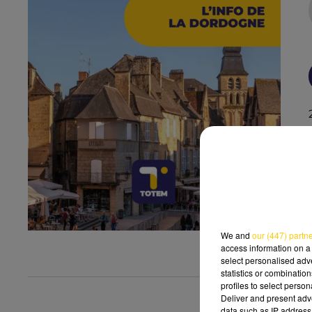
We and
our (447) partn
access information on a 
select personalised ad
statistics or combinatio
profiles to select person
Deliver and present adv
data such as IP address 