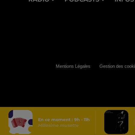
Mentions Légales
Gestion des cook
En ce moment :
9
h -
11
h
Millesime musette