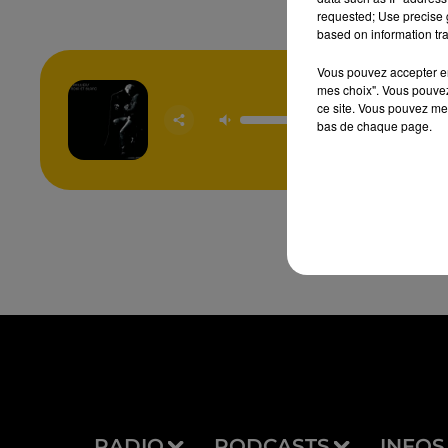
requested; Use precise g
based on information tra
Vous pouvez accepter en 
mes choix". Vous pouvez
ce site. Vous pouvez met
Noir Et
BERN
bas de chaque page.
LAVILL
RADIO
PODCASTS
INFOS