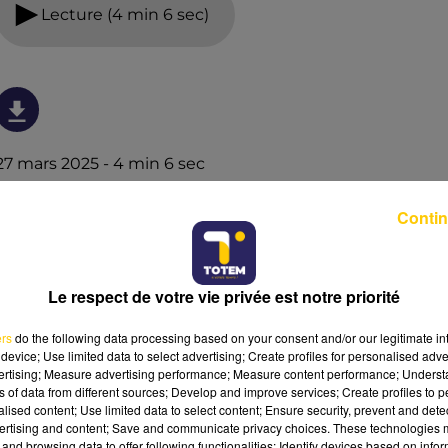
Lecture (4 min 6 sec)
27 mars 2025 - 4 min 6 sec
L'INFO DE LA DORDOGNE DU 27/03/25 À
Contin
06H00
Ecoutez sur Totem l'information à Tulle, Brive, dans le
Nord du Lot et le pays sarladais avec les reportages de
Le respect de votre vie privée est notre priorité
nos journalistes sur le terrain.
ers
do the following data processing based on your consent and/or our legitimate int
device; Use limited data to select advertising; Create profiles for personalised adver
vertising; Measure advertising performance; Measure content performance; Unders
ns of data from different sources; Develop and improve services; Create profiles to 
alised content; Use limited data to select content; Ensure security, prevent and detect
ertising and content; Save and communicate privacy choices. These technologies
and browsing data to offer following functionalities: Identify devices based on infor