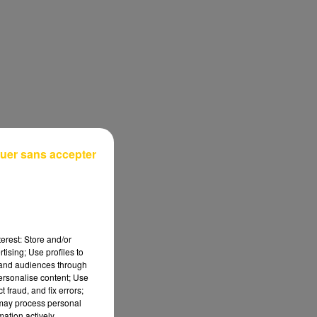
uer sans accepter
erest: Store and/or
tising; Use profiles to
tand audiences through
personalise content; Use
 fraud, and fix errors;
 may process personal
mation actively