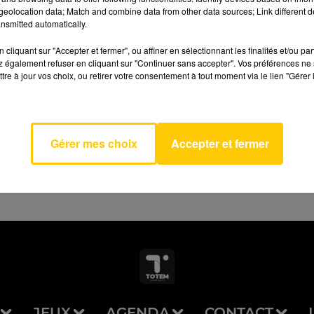
eolocation data; Match and combine data from other data sources; Link different de
nsmitted automatically.
cliquant sur "Accepter et fermer", ou affiner en sélectionnant les finalités et/ou pa
 également refuser en cliquant sur "Continuer sans accepter". Vos préférences ne 
s Par
tre à jour vos choix, ou retirer votre consentement à tout moment via le lien "Gérer 
AVEYRON NORD
ine
HINE
Gérer mes choix
Accepter et fermer
JEUX
AGENDA
CONTACT