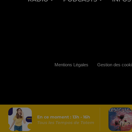
Mentions Légales
Gestion des cook
En ce moment :
13
h -
16
h
Tous les Tempos de Totem