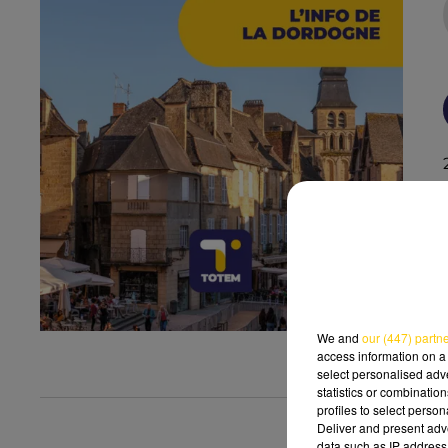
We and
our (447) partn
access information on a 
select personalised ad
statistics or combinatio
profiles to select person
Deliver and present adv
data such as IP address 