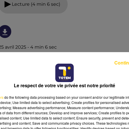
Lecture (4 min 6 sec)
25 avril 2025 - 4 min 6 sec
L'INFO DE LA DORDOGNE DU 25/04/25 À
Contin
07H30
Ecoutez sur Totem l'information à Tulle, Brive, dans le
Nord du Lot et le pays sarladais avec les reportages de
Le respect de votre vie privée est notre priorité
nos journalistes sur le terrain.
ers
do the following data processing based on your consent and/or our legitimate int
device; Use limited data to select advertising; Create profiles for personalised adver
vertising; Measure advertising performance; Measure content performance; Unders
ns of data from different sources; Develop and improve services; Create profiles to 
alised content; Use limited data to select content; Ensure security, prevent and detect
ertising and content; Save and communicate privacy choices. These technologies
and browsing data to offer following functionalities: Identify devices based on infor