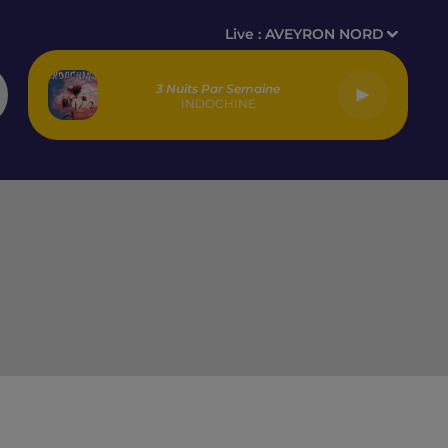
Live :
AVEYRON NORD
3 Nuits Par Semaine
INDOCHINE