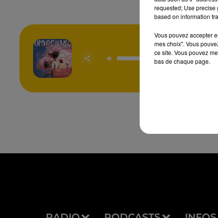
requested; Use precise g
based on information tra
Vous pouvez accepter en 
mes choix". Vous pouvez
3 Nuit
ce site. Vous pouvez met
Sema
bas de chaque page.
INDOC
RADIO
PODCASTS
INFOS