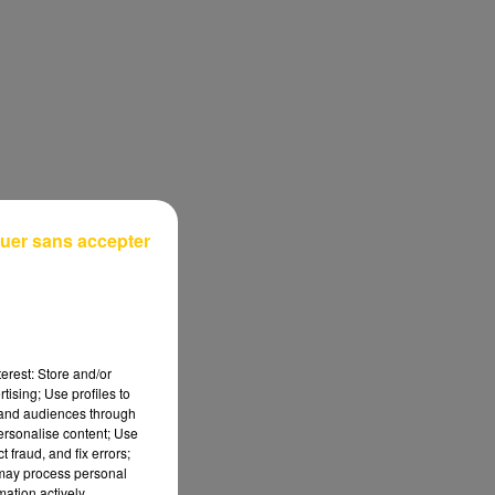
uer sans accepter
erest: Store and/or
tising; Use profiles to
tand audiences through
personalise content; Use
 fraud, and fix errors;
 may process personal
mation actively