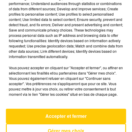
performance; Understand audiences through statistics or combinations
of data from different sources; Develop and improve services; Create
profiles to personalise content; Use profiles to select personalised
23 juin 2026 - 3 min 45 sec
content; Use limited data to select content; Ensure security, prevent and
L'INFO DE LA DORDOGNE DU 23/06/26
detect fraud, and fix errors; Deliver and present advertising and content;
Save and communicate privacy choices. These technologies may
À 18H00
process personal data such as IP address and browsing data to offer
following functionalities: Identify devices based on information actively
Ecoutez sur Totem l'information à Tulle, Brive,
requested; Use precise geolocation data; Match and combine data from
dans le Nord du Lot et le pays sarladais avec les
other data sources; Link different devices; Identify devices based on
information transmitted automatically.
reportages de nos journalistes sur le terrain.
Vous pouvez accepter en cliquant sur "Accepter et fermer", ou affiner en
sélectionnant les finalités et/ou partenaires dans "Gérer mes choix".
Vous pouvez également refuser en cliquant sur "Continuer sans
accepter". Vos préférences ne s'appliqueront que pour ce site. Vous
pouvez mettre à jour vos choix, ou retirer votre consentement à tout
moment via le lien "Gérer les cookies" situé en bas de chaque page.
AVEYRON NORD
Summer Son
Accepter et fermer
TEXAS
Gérer mes choix