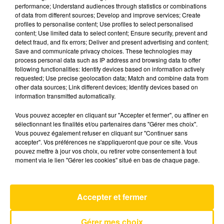
performance; Understand audiences through statistics or combinations
of data from different sources; Develop and improve services; Create
profiles to personalise content; Use profiles to select personalised
20 mai 2026 - 4 min 6 sec
content; Use limited data to select content; Ensure security, prevent and
L'INFO DE LA DORDOGNE DU 20/05/26
detect fraud, and fix errors; Deliver and present advertising and content;
Save and communicate privacy choices. These technologies may
À 08H00
process personal data such as IP address and browsing data to offer
following functionalities: Identify devices based on information actively
Ecoutez sur Totem l'information à Tulle, Brive,
requested; Use precise geolocation data; Match and combine data from
dans le Nord du Lot et le pays sarladais avec les
other data sources; Link different devices; Identify devices based on
information transmitted automatically.
reportages de nos journalistes sur le terrain.
Vous pouvez accepter en cliquant sur "Accepter et fermer", ou affiner en
sélectionnant les finalités et/ou partenaires dans "Gérer mes choix".
Vous pouvez également refuser en cliquant sur "Continuer sans
accepter". Vos préférences ne s'appliqueront que pour ce site. Vous
pouvez mettre à jour vos choix, ou retirer votre consentement à tout
moment via le lien "Gérer les cookies" situé en bas de chaque page.
AVEYRON NORD
I Kissed A Girl
Accepter et fermer
KATY PERRY
Gérer mes choix