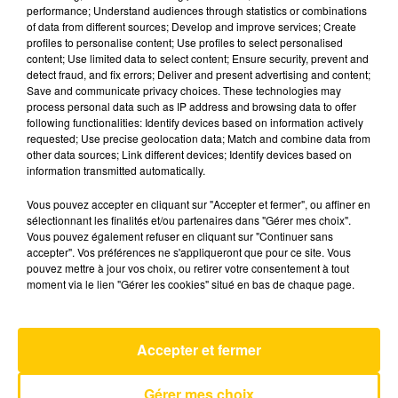
performance; Understand audiences through statistics or combinations
of data from different sources; Develop and improve services; Create
profiles to personalise content; Use profiles to select personalised
20 mai 2026 - 4 min 6 sec
content; Use limited data to select content; Ensure security, prevent and
L'INFO DE LA DORDOGNE DU 20/05/26
detect fraud, and fix errors; Deliver and present advertising and content;
Save and communicate privacy choices. These technologies may
À 06H30
process personal data such as IP address and browsing data to offer
following functionalities: Identify devices based on information actively
Ecoutez sur Totem l'information à Tulle, Brive,
requested; Use precise geolocation data; Match and combine data from
dans le Nord du Lot et le pays sarladais avec les
other data sources; Link different devices; Identify devices based on
information transmitted automatically.
reportages de nos journalistes sur le terrain.
Vous pouvez accepter en cliquant sur "Accepter et fermer", ou affiner en
sélectionnant les finalités et/ou partenaires dans "Gérer mes choix".
Vous pouvez également refuser en cliquant sur "Continuer sans
accepter". Vos préférences ne s'appliqueront que pour ce site. Vous
pouvez mettre à jour vos choix, ou retirer votre consentement à tout
moment via le lien "Gérer les cookies" situé en bas de chaque page.
AVEYRON NORD
Nice To Meet You
Accepter et fermer
MYLES SMITH
Gérer mes choix