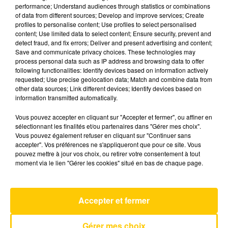
performance; Understand audiences through statistics or combinations
of data from different sources; Develop and improve services; Create
profiles to personalise content; Use profiles to select personalised
19 mai 2026 - 7 min 28 sec
content; Use limited data to select content; Ensure security, prevent and
L'INFO DE LA DORDOGNE DU 19/05/26
detect fraud, and fix errors; Deliver and present advertising and content;
Save and communicate privacy choices. These technologies may
À 12H00
process personal data such as IP address and browsing data to offer
following functionalities: Identify devices based on information actively
Ecoutez sur Totem l'information à Tulle, Brive,
requested; Use precise geolocation data; Match and combine data from
dans le Nord du Lot et le pays sarladais avec les
other data sources; Link different devices; Identify devices based on
information transmitted automatically.
reportages de nos journalistes sur le terrain.
Vous pouvez accepter en cliquant sur "Accepter et fermer", ou affiner en
sélectionnant les finalités et/ou partenaires dans "Gérer mes choix".
Vous pouvez également refuser en cliquant sur "Continuer sans
accepter". Vos préférences ne s'appliqueront que pour ce site. Vous
pouvez mettre à jour vos choix, ou retirer votre consentement à tout
moment via le lien "Gérer les cookies" situé en bas de chaque page.
AVEYRON NORD
Un Homme A La Mer
Accepter et fermer
ETIENNE DAHO
Gérer mes choix