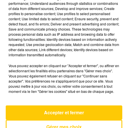
performance; Understand audiences through statistics or combinations
of data from different sources; Develop and improve services; Create
profiles to personalise content; Use profiles to select personalised
16 décembre 2025 - 4 min 6 sec
content; Use limited data to select content; Ensure security, prevent and
L'INFO DE LA DORDOGNE DU 16/12/25
detect fraud, and fix errors; Deliver and present advertising and content;
Save and communicate privacy choices. These technologies may
À 08H30
process personal data such as IP address and browsing data to offer
following functionalities: Identify devices based on information actively
Ecoutez sur Totem l'information à Tulle, Brive,
requested; Use precise geolocation data; Match and combine data from
dans le Nord du Lot et le pays sarladais avec les
other data sources; Link different devices; Identify devices based on
information transmitted automatically.
reportages de nos journalistes sur le terrain.
Vous pouvez accepter en cliquant sur "Accepter et fermer", ou affiner en
sélectionnant les finalités et/ou partenaires dans "Gérer mes choix".
Vous pouvez également refuser en cliquant sur "Continuer sans
accepter". Vos préférences ne s'appliqueront que pour ce site. Vous
pouvez mettre à jour vos choix, ou retirer votre consentement à tout
moment via le lien "Gérer les cookies" situé en bas de chaque page.
AVEYRON NORD
Happy
Accepter et fermer
PHARRELL WILLIAMS
Gérer mes choix