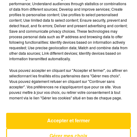
performance; Understand audiences through statistics or combinations
of data from different sources; Develop and improve services; Create
profiles to personalise content; Use profiles to select personalised
15 mai 2026 - 4 min 52 sec
content; Use limited data to select content; Ensure security, prevent and
L'INFO DE LA DORDOGNE DU 15/05/26
detect fraud, and fix errors; Deliver and present advertising and content;
Save and communicate privacy choices. These technologies may
À 08H29
process personal data such as IP address and browsing data to offer
following functionalities: Identify devices based on information actively
Ecoutez sur Totem l'information à Tulle, Brive,
requested; Use precise geolocation data; Match and combine data from
dans le Nord du Lot et le pays sarladais avec les
other data sources; Link different devices; Identify devices based on
information transmitted automatically.
reportages de nos journalistes sur le terrain.
Vous pouvez accepter en cliquant sur "Accepter et fermer", ou affiner en
sélectionnant les finalités et/ou partenaires dans "Gérer mes choix".
Vous pouvez également refuser en cliquant sur "Continuer sans
accepter". Vos préférences ne s'appliqueront que pour ce site. Vous
pouvez mettre à jour vos choix, ou retirer votre consentement à tout
moment via le lien "Gérer les cookies" situé en bas de chaque page.
AVEYRON NORD
Ziggy (un Garçon Pas Comme Les Autres)
Accepter et fermer
CELINE DION
Gérer mes choix