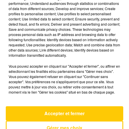
performance; Understand audiences through statistics or combinations
of data from different sources; Develop and improve services; Create
profiles to personalise content; Use profiles to select personalised
15 mai 2025 - 6 min 18 sec
content; Use limited data to select content; Ensure security, prevent and
L'INFO DE LA DORDOGNE DU 15/05/25
detect fraud, and fix errors; Deliver and present advertising and content;
Save and communicate privacy choices. These technologies may
À 12H30
process personal data such as IP address and browsing data to offer
following functionalities: Identify devices based on information actively
Ecoutez sur Totem l'information à Tulle, Brive,
requested; Use precise geolocation data; Match and combine data from
dans le Nord du Lot et le pays sarladais avec les
other data sources; Link different devices; Identify devices based on
information transmitted automatically.
reportages de nos journalistes sur le terrain.
Vous pouvez accepter en cliquant sur "Accepter et fermer", ou affiner en
sélectionnant les finalités et/ou partenaires dans "Gérer mes choix".
Vous pouvez également refuser en cliquant sur "Continuer sans
accepter". Vos préférences ne s'appliqueront que pour ce site. Vous
pouvez mettre à jour vos choix, ou retirer votre consentement à tout
moment via le lien "Gérer les cookies" situé en bas de chaque page.
AVEYRON NORD
Adventure Of A Lifetime
Accepter et fermer
COLDPLAY
Gérer mes choix