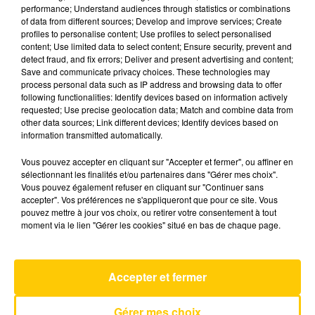
performance; Understand audiences through statistics or combinations
of data from different sources; Develop and improve services; Create
profiles to personalise content; Use profiles to select personalised
15 mai 2025 - 4 min 6 sec
content; Use limited data to select content; Ensure security, prevent and
L'INFO DE LA DORDOGNE DU 15/05/25
detect fraud, and fix errors; Deliver and present advertising and content;
Save and communicate privacy choices. These technologies may
À 07H00
process personal data such as IP address and browsing data to offer
following functionalities: Identify devices based on information actively
Ecoutez sur Totem l'information à Tulle, Brive,
requested; Use precise geolocation data; Match and combine data from
dans le Nord du Lot et le pays sarladais avec les
other data sources; Link different devices; Identify devices based on
information transmitted automatically.
reportages de nos journalistes sur le terrain.
Vous pouvez accepter en cliquant sur "Accepter et fermer", ou affiner en
sélectionnant les finalités et/ou partenaires dans "Gérer mes choix".
Vous pouvez également refuser en cliquant sur "Continuer sans
accepter". Vos préférences ne s'appliqueront que pour ce site. Vous
pouvez mettre à jour vos choix, ou retirer votre consentement à tout
moment via le lien "Gérer les cookies" situé en bas de chaque page.
AVEYRON NORD
Ville De Lumière
Accepter et fermer
GOLD
Gérer mes choix