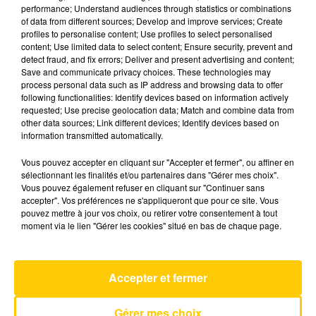
performance; Understand audiences through statistics or combinations
of data from different sources; Develop and improve services; Create
profiles to personalise content; Use profiles to select personalised
12 mai 2026 - 4 min 6 sec
content; Use limited data to select content; Ensure security, prevent and
L'INFO DE LA DORDOGNE DU 12/05/26
detect fraud, and fix errors; Deliver and present advertising and content;
Save and communicate privacy choices. These technologies may
À 07H30
process personal data such as IP address and browsing data to offer
following functionalities: Identify devices based on information actively
Ecoutez sur Totem l'information à Tulle, Brive,
requested; Use precise geolocation data; Match and combine data from
dans le Nord du Lot et le pays sarladais avec les
other data sources; Link different devices; Identify devices based on
information transmitted automatically.
reportages de nos journalistes sur le terrain.
Vous pouvez accepter en cliquant sur "Accepter et fermer", ou affiner en
sélectionnant les finalités et/ou partenaires dans "Gérer mes choix".
Vous pouvez également refuser en cliquant sur "Continuer sans
accepter". Vos préférences ne s'appliqueront que pour ce site. Vous
pouvez mettre à jour vos choix, ou retirer votre consentement à tout
moment via le lien "Gérer les cookies" situé en bas de chaque page.
AVEYRON NORD
Attraction
Accepter et fermer
SEBASTIEN TELLIER & JULIETTE ARMANET
Gérer mes choix