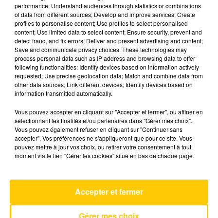
performance; Understand audiences through statistics or combinations
of data from different sources; Develop and improve services; Create
profiles to personalise content; Use profiles to select personalised
12 mai 2026 - 4 min 6 sec
content; Use limited data to select content; Ensure security, prevent and
L'INFO DE LA DORDOGNE DU 12/05/26
detect fraud, and fix errors; Deliver and present advertising and content;
Save and communicate privacy choices. These technologies may
À 06H00
process personal data such as IP address and browsing data to offer
following functionalities: Identify devices based on information actively
Ecoutez sur Totem l'information à Tulle, Brive,
requested; Use precise geolocation data; Match and combine data from
dans le Nord du Lot et le pays sarladais avec les
other data sources; Link different devices; Identify devices based on
information transmitted automatically.
reportages de nos journalistes sur le terrain.
Vous pouvez accepter en cliquant sur "Accepter et fermer", ou affiner en
sélectionnant les finalités et/ou partenaires dans "Gérer mes choix".
Vous pouvez également refuser en cliquant sur "Continuer sans
accepter". Vos préférences ne s'appliqueront que pour ce site. Vous
pouvez mettre à jour vos choix, ou retirer votre consentement à tout
moment via le lien "Gérer les cookies" situé en bas de chaque page.
AVEYRON NORD
The Sweetest Taboo
Accepter et fermer
SADE
Gérer mes choix