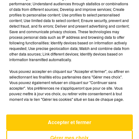
performance; Understand audiences through statistics or combinations
of data from different sources; Develop and improve services; Create
profiles to personalise content; Use profiles to select personalised
12 mai 2025 - 3 min 41 sec
content; Use limited data to select content; Ensure security, prevent and
L'INFO DE LA DORDOGNE DU 12/05/25
detect fraud, and fix errors; Deliver and present advertising and content;
Save and communicate privacy choices. These technologies may
À 18H00
process personal data such as IP address and browsing data to offer
following functionalities: Identify devices based on information actively
Ecoutez sur Totem l'information à Tulle, Brive,
requested; Use precise geolocation data; Match and combine data from
dans le Nord du Lot et le pays sarladais avec les
other data sources; Link different devices; Identify devices based on
information transmitted automatically.
reportages de nos journalistes sur le terrain.
Vous pouvez accepter en cliquant sur "Accepter et fermer", ou affiner en
sélectionnant les finalités et/ou partenaires dans "Gérer mes choix".
Vous pouvez également refuser en cliquant sur "Continuer sans
accepter". Vos préférences ne s'appliqueront que pour ce site. Vous
pouvez mettre à jour vos choix, ou retirer votre consentement à tout
moment via le lien "Gérer les cookies" situé en bas de chaque page.
AVEYRON NORD
La Lettre
Accepter et fermer
RENAN LUCE
Gérer mes choix