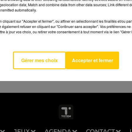
eolocation data; Match and combine data from other data sources; Link different de
nsmitted automatically.
cliquant sur "Accepter et fermer", ou affiner en sélectionnant les finalités et/ou pa
 également refuser en cliquant sur "Continuer sans accepter". Vos préférences ne 
tre à jour vos choix, ou retirer votre consentement à tout moment via le lien "Gérer 
AVEYRON NORD
aline
 DORE
Gérer mes choix
Accepter et fermer
JEUX
AGENDA
CONTACT