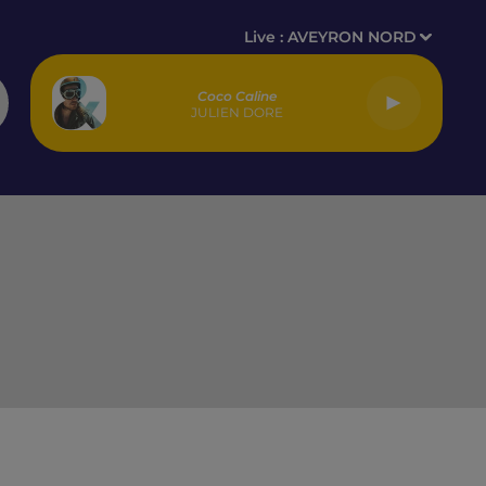
Live :
AVEYRON NORD
Coco Caline
JULIEN DORE