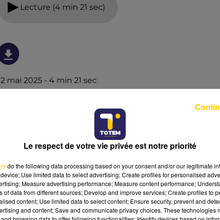
Lecture (4 min 21 sec)
12 mai 2025 - 4 min 21 sec
L'INFO DE LA DORDOGNE DU 12/05/25 À
Contin
07H29
Ecoutez sur Totem l'information à Tulle, Brive, dans le
Nord du Lot et le pays sarladais avec les reportages de
Le respect de votre vie privée est notre priorité
nos journalistes sur le terrain.
ers
do the following data processing based on your consent and/or our legitimate int
device; Use limited data to select advertising; Create profiles for personalised adver
vertising; Measure advertising performance; Measure content performance; Unders
ns of data from different sources; Develop and improve services; Create profiles to 
alised content; Use limited data to select content; Ensure security, prevent and detect
ertising and content; Save and communicate privacy choices. These technologies
and browsing data to offer following functionalities: Identify devices based on infor