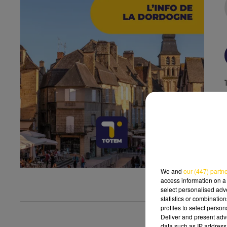
We and
our (447) partn
access information on a 
select personalised ad
statistics or combinatio
profiles to select person
Deliver and present adv
data such as IP address 