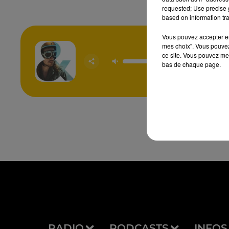
requested; Use precise g
based on information tra
Vous pouvez accepter en 
mes choix". Vous pouvez
ce site. Vous pouvez met
Coco C
bas de chaque page.
JULIEN
RADIO
PODCASTS
INFOS