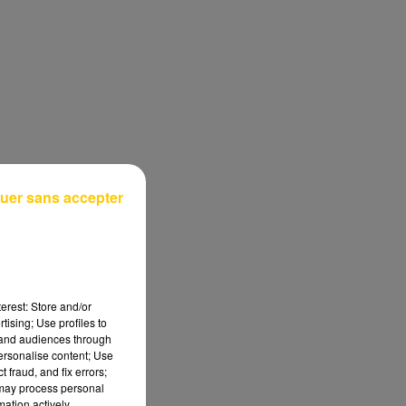
uer sans accepter
erest: Store and/or
tising; Use profiles to
tand audiences through
personalise content; Use
 fraud, and fix errors;
 may process personal
mation actively