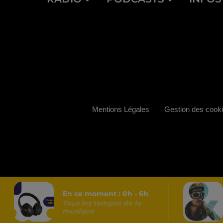
Mentions Légales
Gestion des cook
En ce moment :
0
h -
6
h
Tous les tempos de la
musique