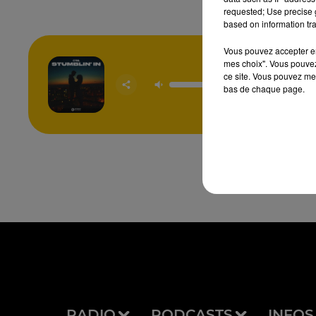
requested; Use precise g
based on information tra
Vous pouvez accepter en 
mes choix". Vous pouvez
ce site. Vous pouvez met
Stumbli
bas de chaque page.
CYR
RADIO
PODCASTS
INFOS