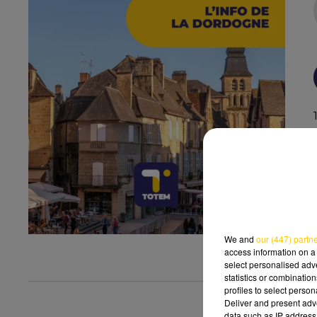
We and
our (447) partn
access information on a 
select personalised ad
statistics or combinatio
profiles to select person
Deliver and present adv
data such as IP address 