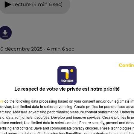
Lecture (4 min 6 sec)
10 décembre 2025 - 4 min 6 sec
L'INFO DE LA DORDOGNE DU 10/12/25 À
Contin
07H29
Ecoutez sur Totem l'information à Tulle, Brive, dans le
Nord du Lot et le pays sarladais avec les reportages de
Le respect de votre vie privée est notre priorité
nos journalistes sur le terrain.
ers
do the following data processing based on your consent and/or our legitimate int
device; Use limited data to select advertising; Create profiles for personalised adver
vertising; Measure advertising performance; Measure content performance; Unders
ns of data from different sources; Develop and improve services; Create profiles to 
alised content; Use limited data to select content; Ensure security, prevent and detect
ertising and content; Save and communicate privacy choices. These technologies
and browsing data to offer following functionalities: Identify devices based on infor