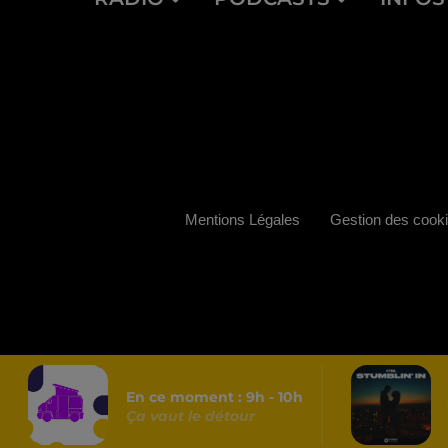
Mentions Légales
Gestion des cook
En ce moment :
9
h -
10
h
Ça vaut le détour