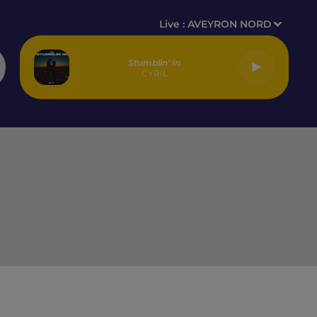
Live :
AVEYRON NORD
Stumblin' In
CYRIL