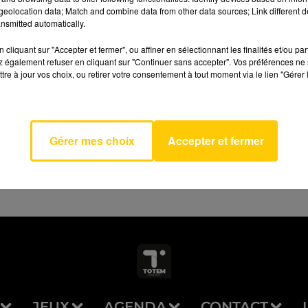
eolocation data; Match and combine data from other data sources; Link different de
nsmitted automatically.
cliquant sur "Accepter et fermer", ou affiner en sélectionnant les finalités et/ou pa
 également refuser en cliquant sur "Continuer sans accepter". Vos préférences ne 
tre à jour vos choix, ou retirer votre consentement à tout moment via le lien "Gérer 
AVEYRON NORD
n' In
IL
Gérer mes choix
Accepter et fermer
JEUX
AGENDA
CONTACT