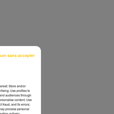
uer sans accepter
erest: Store and/or
tising; Use profiles to
tand audiences through
personalise content; Use
 fraud, and fix errors;
 may process personal
mation actively