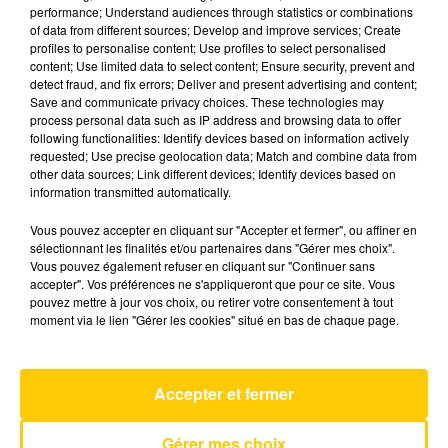
performance; Understand audiences through statistics or combinations
of data from different sources; Develop and improve services; Create
profiles to personalise content; Use profiles to select personalised
10 mai 2025 - 4 min 55 sec
content; Use limited data to select content; Ensure security, prevent and
L'INFO DE LA DORDOGNE DU 10/05/25
detect fraud, and fix errors; Deliver and present advertising and content;
Save and communicate privacy choices. These technologies may
À 08H00
process personal data such as IP address and browsing data to offer
following functionalities: Identify devices based on information actively
Ecoutez sur Totem l'information à Tulle, Brive,
requested; Use precise geolocation data; Match and combine data from
dans le Nord du Lot et le pays sarladais avec les
other data sources; Link different devices; Identify devices based on
information transmitted automatically.
reportages de nos journalistes sur le terrain.
Vous pouvez accepter en cliquant sur "Accepter et fermer", ou affiner en
sélectionnant les finalités et/ou partenaires dans "Gérer mes choix".
Vous pouvez également refuser en cliquant sur "Continuer sans
accepter". Vos préférences ne s'appliqueront que pour ce site. Vous
pouvez mettre à jour vos choix, ou retirer votre consentement à tout
moment via le lien "Gérer les cookies" situé en bas de chaque page.
AVEYRON NORD
Belong Together
Accepter et fermer
MARK AMBOR
Gérer mes choix