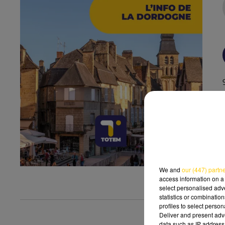
We and
our (447) partn
access information on a 
select personalised ad
statistics or combinatio
profiles to select person
Deliver and present adv
data such as IP address 