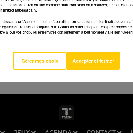
eolocation data; Match and combine data from other data sources; Link different de
nsmitted automatically.
cliquant sur "Accepter et fermer", ou affiner en sélectionnant les finalités et/ou pa
 également refuser en cliquant sur "Continuer sans accepter". Vos préférences ne 
tre à jour vos choix, ou retirer votre consentement à tout moment via le lien "Gérer 
AVEYRON NORD
Gérer mes choix
Accepter et fermer
JEUX
AGENDA
CONTACT