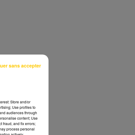
uer sans accepter
erest: Store and/or
tising; Use profiles to
tand audiences through
personalise content; Use
 fraud, and fix errors;
 may process personal
mation actively