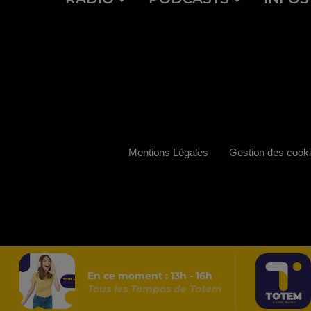
Mentions Légales
Gestion des cook
En ce moment :
13
h -
16
h
Tous les Tempos de Totem