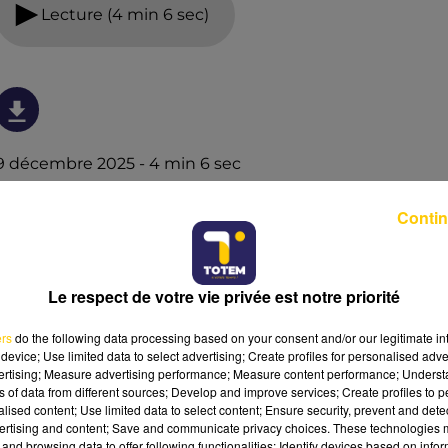
Lecture (4 min 6 sec)
9 décembre 2025 - 4 min 6 sec
L'INFO DE LA DORDOGNE DU 09/12/25 À
Contin
08H29
Ecoutez sur Totem l'information à Tulle, Brive, dans le
Nord du Lot et le pays sarladais avec les reportages de
Le respect de votre vie privée est notre priorité
nos journalistes sur le terrain.
ers
do the following data processing based on your consent and/or our legitimate int
device; Use limited data to select advertising; Create profiles for personalised adver
vertising; Measure advertising performance; Measure content performance; Unders
ns of data from different sources; Develop and improve services; Create profiles to 
alised content; Use limited data to select content; Ensure security, prevent and detect
ertising and content; Save and communicate privacy choices. These technologies
and browsing data to offer following functionalities: Identify devices based on infor